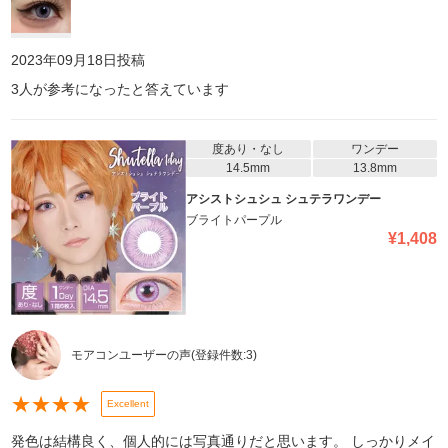
2023年09月18日
投稿
3
人が参考になったと答えています
度あり・なし
ワンデー
14.5mm
13.8mm
アシストシュシュ シュテラワンデー
ブライトパープル
¥
1,408
モアコンユーザーの声
(登録件数:
3
)
★
★
★
★
Excellent
発色は結構良く、個人的には写真通りだと思います。 しっかりメイ