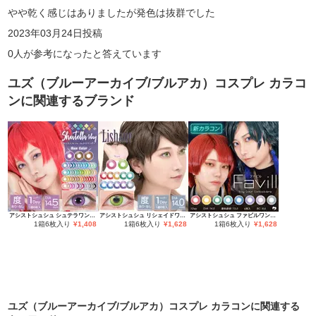
やや乾く感じはありましたが発色は抜群でした
2023年03月24日
投稿
0
人が参考になったと答えています
ユズ（ブルーアーカイブ/ブルアカ）コスプレ カラコ
ン
に関連するブランド
アシストシュシュ シュテラワンデー
アシストシュシュ リシェイドワンデー
アシストシュシュ ファビルワンデー
1箱6枚入り
¥
1,408
1箱6枚入り
¥
1,628
1箱6枚入り
¥
1,628
ユズ（ブルーアーカイブ/ブルアカ）コスプレ カラコン
に関連する