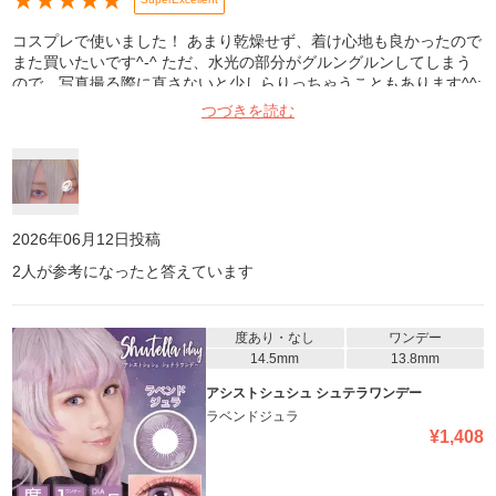
★
★
★
★
★
コスプレで使いました！ あまり乾燥せず、着け心地も良かったので
また買いたいです^-^ ただ、水光の部分がグルングルンしてしまう
ので、写真撮る際に直さないと少しらりっちゃうこともあります^^;
しかし私的は発色が綺麗なのであまり気になりませんでした！
つづきを読む
2026年06月12日
投稿
2
人が参考になったと答えています
度あり・なし
ワンデー
14.5mm
13.8mm
アシストシュシュ シュテラワンデー
ラベンドジュラ
¥
1,408