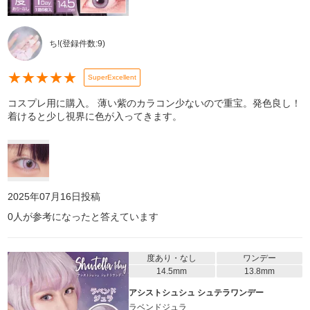
ち!
(登録件数:
9
)
★
★
★
★
★
SuperExcellent
コスプレ用に購入。 薄い紫のカラコン少ないので重宝。発色良し！
着けると少し視界に色が入ってきます。
2025年07月16日
投稿
0
人が参考になったと答えています
度あり・なし
ワンデー
14.5mm
13.8mm
アシストシュシュ シュテラワンデー
ラベンドジュラ