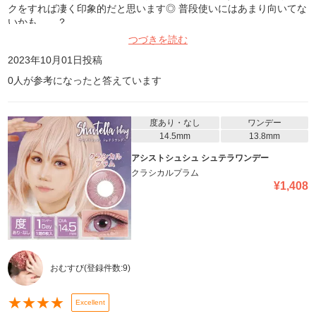
クをすれば凄く印象的だと思います◎ 普段使いにはあまり向いてな
いかも……？
つづきを読む
2023年10月01日
投稿
0
人が参考になったと答えています
度あり・なし
ワンデー
14.5mm
13.8mm
アシストシュシュ シュテラワンデー
クラシカルプラム
¥
1,408
おむすび
(登録件数:
9
)
★
★
★
★
Excellent