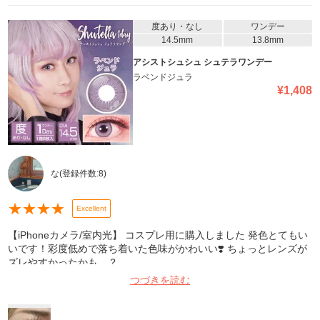
度あり・なし
ワンデー
14.5mm
13.8mm
アシストシュシュ シュテラワンデー
ラベンドジュラ
¥
1,408
な
(登録件数:
8
)
★
★
★
★
Excellent
【iPhoneカメラ/室内光】 コスプレ用に購入しました 発色とてもい
いです！彩度低めで落ち着いた色味がかわいい❣️ ちょっとレンズが
ズレやすかったかも…？
つづきを読む