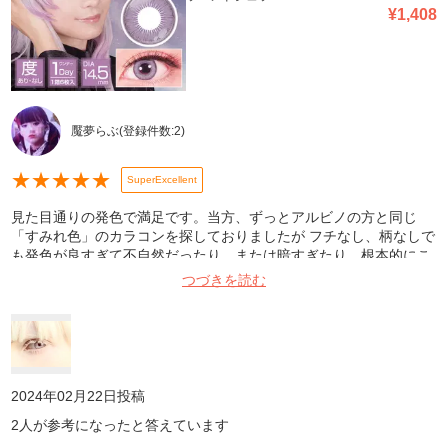
¥
1,408
魘夢らぶ
(登録件数:
2
)
★
★
★
★
★
SuperExcellent
見た目通りの発色で満足です。当方、ずっとアルビノの方と同じ
「すみれ色」のカラコンを探しておりましたが フチなし、柄なしで
も発色が良すぎて不自然だったり、または暗すぎたり、根本的にこ
ういった淡く薄くても発色の良い紫が見付かりませんでした。 その
つづきを読む
ため、装着した際はようやく見付けた…!と感極まりました。普段使
いの度数は売り切れでしたが、もうフチと柄なしで、このすみれ色
がきちんと発色するカラコンには二度と出逢えないと思います。 り
ピしていきたいので、ずっと取り扱いして戴きたいです。
2024年02月22日
投稿
2
人が参考になったと答えています