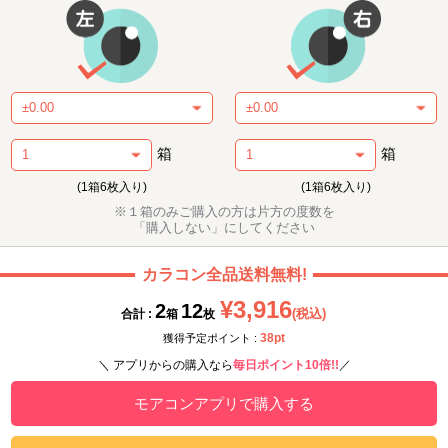
箱
箱
(1箱6枚入り)
(1箱6枚入り)
※１箱のみご購入の方は片方の度数を
「購入しない」にしてください
カラコン全品送料無料!
¥3,916
2
12
(税込)
合計 :
箱
枚
38pt
獲得予定ポイント :
＼ アプリからの購入なら
毎日ポイント10倍!!
／
モアコンアプリで購入する