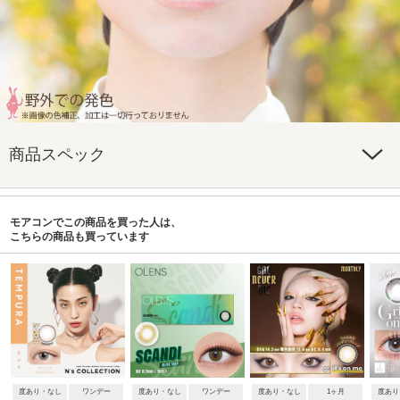
商品スペック
モアコンでこの商品を買った人は、
こちらの商品も買っています
度あり・なし
ワンデー
度あり・なし
ワンデー
度あり・なし
1ヶ月
度あり