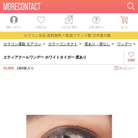
登録・ログイン
お気に入り
メルマガ
・
割引
お買い物ガイド
カート
カラコン全品 送料無料 × 取扱ブランド数 日本最大級
カラコン通販 モアコン
>
カラーコンタクト
>
度あり・度なし
>
ワンデー
>
エティアクールワンデー ホワイトタイガー 度あり
1092
¥1,958
1箱6枚入り
3レビュー