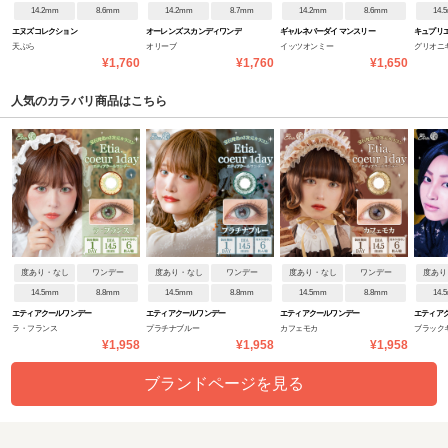
14.2mm
8.6mm
14.2mm
8.7mm
14.2mm
8.6mm
14.
エヌズコレクション
オーレンズ スカンディワンデ
ギャルネバーダイ マンスリー
キュプリ
天ぷら
オリーブ
イッツオンミー
グリオニ
ー
¥1,760
¥1,760
¥1,650
人気のカラバリ商品はこちら
度あり・なし
ワンデー
度あり・なし
ワンデー
度あり・なし
ワンデー
度あり
14.5mm
8.8mm
14.5mm
8.8mm
14.5mm
8.8mm
14.
エティアクールワンデー
エティアクールワンデー
エティアクールワンデー
エティア
ラ・フランス
プラチナブルー
カフェモカ
ブラック
¥1,958
¥1,958
¥1,958
ブランドページを見る