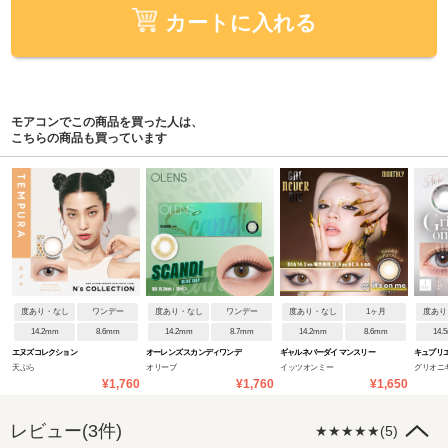
カートに入れる
モアコンでこの商品を買った人は、
こちらの商品も買っています
度あり・なし
ワンデー
度あり・なし
ワンデー
度あり・なし
1ヶ月
度あり
14.2mm
8.6mm
14.2mm
8.7mm
14.2mm
8.6mm
14.
エヌズコレクション
オーレンズ スカンディワンデ
ギャルネバーダイ マンスリー
キュプリ
天ぷら
オリーブ
イッツオンミー
グリオニ
ー
¥1,760
¥1,760
¥1,650
レビュー(3件)
★★★★★(5)