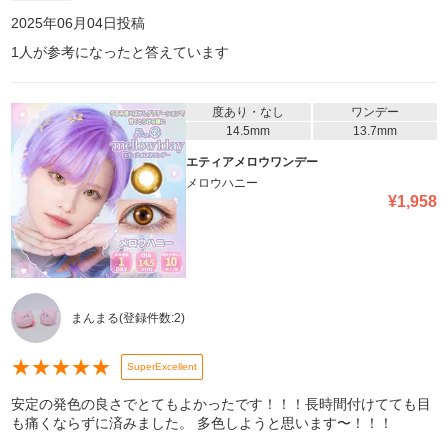
2025年06月04日
投稿
1
人が参考になったと答えています
度あり・なし
ワンデー
14.5mm
13.7mm
エティアメロウワンデー
メロウハニー
¥
1,958
まんまる
(登録件数:
2
)
★
★
★
★
★
SuperExcellent
安定の発色の良さでとてもよかったです！！！長時間付けてても目
も痛くならずに済みました。 多色しようと思います〜！！！