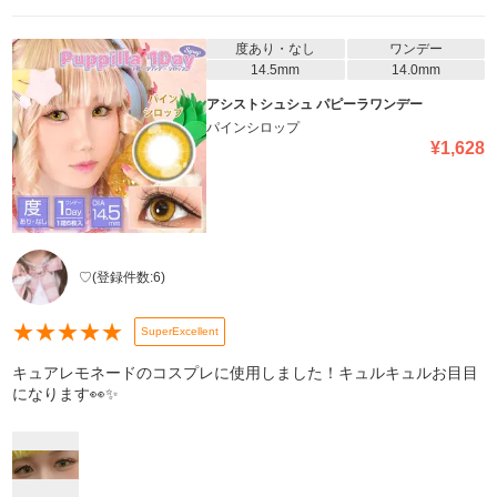
度あり・なし
ワンデー
14.5mm
14.0mm
アシストシュシュ パピーラワンデー
パインシロップ
¥
1,628
♡
(登録件数:
6
)
★
★
★
★
★
SuperExcellent
キュアレモネードのコスプレに使用しました！キュルキュルお目目
になります👀✨