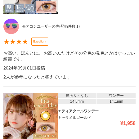
モアコンユーザーの声
(登録件数:
1
)
★
★
★
★
Excellent
お高い。ほんとに。 お高いんだけどその分色の発色とかはすっごい
綺麗です。
2024年09月01日
投稿
2
人が参考になったと答えています
度あり・なし
ワンデー
14.5mm
14.1mm
エティアクールワンデー
キャラメルゴールド
¥
1,958