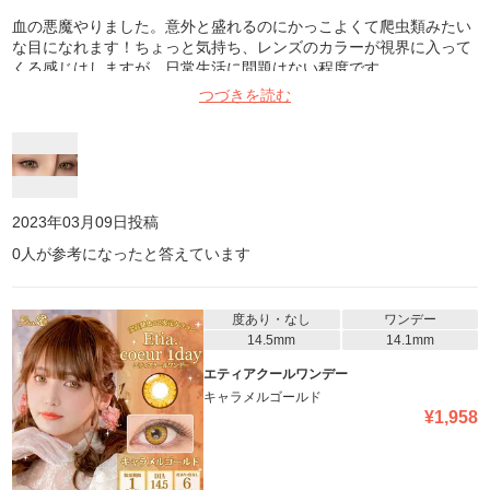
血の悪魔やりました。意外と盛れるのにかっこよくて爬虫類みたい
な目になれます！ちょっと気持ち、レンズのカラーが視界に入って
くる感じはしますが、日常生活に問題はない程度です。
つづきを読む
2023年03月09日
投稿
0
人が参考になったと答えています
度あり・なし
ワンデー
14.5mm
14.1mm
エティアクールワンデー
キャラメルゴールド
¥
1,958