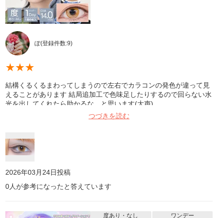
ぽ
(登録件数:
9
)
★
★
★
結構くるくるまわってしまうので左右でカラコンの発色が違って見
えることがあります 結局追加工で色味足したりするので回らない水
光を出してくれたら助かるな…と思います(大声)
つづきを読む
2026年03月24日
投稿
0
人が参考になったと答えています
度あり・なし
ワンデー