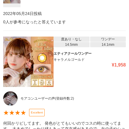
2022年05月24日
投稿
0
人が参考になったと答えています
度あり・なし
ワンデー
14.5mm
14.1mm
エティアクールワンデー
キャラメルゴールド
¥
1,958
モアコンユーザーの声
(登録件数:
2
)
★
★
★
★
Excellent
何回かリピしてます。 発色がとてもいいのでコスの時に使ってま
す。 大きめでしっかり縁もあって存在感があるので、女の子やショ