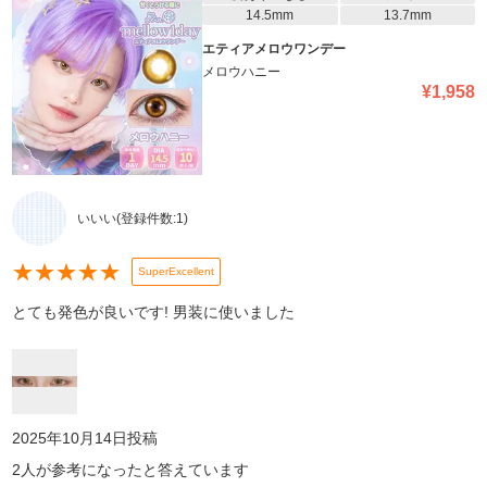
14.5mm
13.7mm
エティアメロウワンデー
メロウハニー
¥
1,958
いいい
(登録件数:
1
)
★
★
★
★
★
SuperExcellent
とても発色が良いです! 男装に使いました
2025年10月14日
投稿
2
人が参考になったと答えています