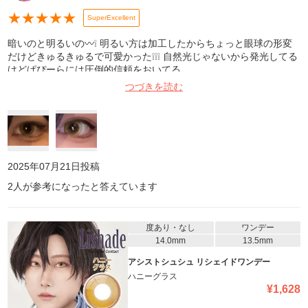
★
★
★
★
★
SuperExcellent
暗いのと明るいの〰️❕ 明るい方は加工したからちょっと眼球の形変
だけどきゅるきゅるで可愛かった❕❕❕ 自然光じゃないから発光してる
けどぱぴーらには圧倒的信頼をおいてる
つづきを読む
2025年07月21日
投稿
2
人が参考になったと答えています
度あり・なし
ワンデー
14.0mm
13.5mm
アシストシュシュ リシェイドワンデー
ハニーグラス
¥
1,628