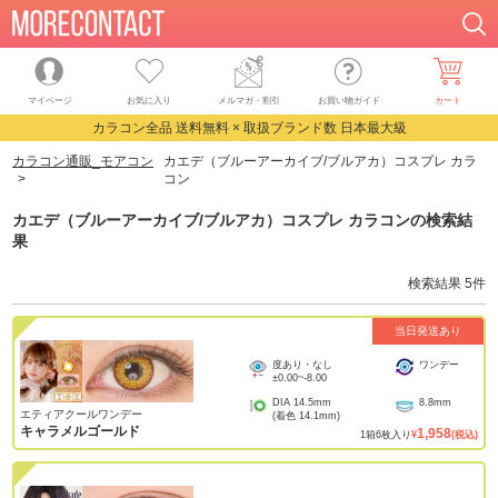
マイページ
お気に入り
メルマガ・割引
お買い物ガイド
カート
カラコン全品 送料無料 × 取扱ブランド数 日本最大級
カラコン通販_モアコン
カエデ（ブルーアーカイブ/ブルアカ）コスプレ カラ
コン
カエデ（ブルーアーカイブ/ブルアカ）コスプレ カラコン
の検索結
果
検索結果
5
件
当日発送あり
度あり・なし
ワンデー
±0.00
~
-8.00
DIA
14.5mm
8.8mm
エティアクールワンデー
(着色
14.1mm
)
キャラメルゴールド
1,958
1
箱
6
枚入り
¥
(税込)