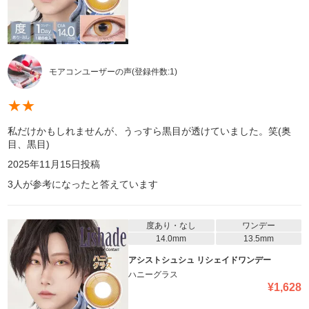
モアコンユーザーの声
(登録件数:
1
)
★
★
私だけかもしれませんが、うっすら黒目が透けていました。笑(奥
目、黒目)
2025年11月15日
投稿
3
人が参考になったと答えています
度あり・なし
ワンデー
14.0mm
13.5mm
アシストシュシュ リシェイドワンデー
ハニーグラス
¥
1,628