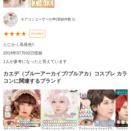
モアコンユーザーの声
(登録件数:
1
)
★
★
★
★
Excellent
とにかく高発色!!
2019年07月02日
投稿
1
人が参考になったと答えています
カエデ（ブルーアーカイブ/ブルアカ）コスプレ カラ
コン
に関連するブランド
エティアクールワンデー
アシストシュシュ パピーラワンデー
アシストシュシュ リシェイドワンデー