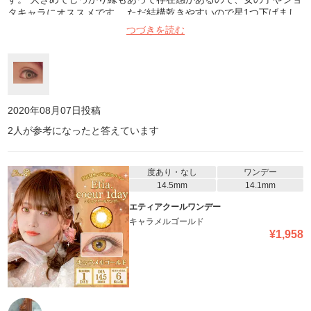
タキャラにオススメです。 ただ結構乾きやすいので星1つ下げまし
た。
つづきを読む
2020年08月07日
投稿
2
人が参考になったと答えています
度あり・なし
ワンデー
14.5mm
14.1mm
エティアクールワンデー
キャラメルゴールド
¥
1,958