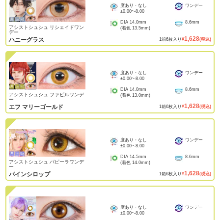
度あり・なし
ワンデー
±0.00
~
-8.00
DIA
14.0mm
8.6mm
アシストシュシュ リシェイドワン
(着色
13.5mm
)
デー
1,628
ハニーグラス
1
箱
6
枚入り
¥
(税込)
度あり・なし
ワンデー
±0.00
~
-8.00
DIA
14.0mm
8.6mm
アシストシュシュ ファビルワンデ
(着色
13.0mm
)
ー
1,628
エフ マリーゴールド
1
箱
6
枚入り
¥
(税込)
度あり・なし
ワンデー
±0.00
~
-8.00
DIA
14.5mm
8.6mm
アシストシュシュ パピーラワンデ
(着色
14.0mm
)
ー
1,628
パインシロップ
1
箱
6
枚入り
¥
(税込)
度あり・なし
ワンデー
±0.00
~
-8.00