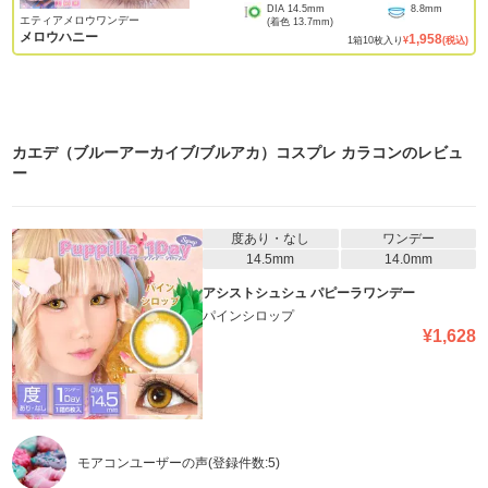
DIA
14.5mm
8.8mm
エティアメロウワンデー
(着色
13.7mm
)
メロウハニー
1,958
1
箱
10
枚入り
¥
(税込)
カエデ（ブルーアーカイブ/ブルアカ）コスプレ カラコン
のレビュ
ー
度あり・なし
ワンデー
14.5mm
14.0mm
アシストシュシュ パピーラワンデー
パインシロップ
¥
1,628
モアコンユーザーの声
(登録件数:
5
)