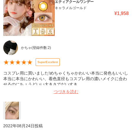
エティアクールワンデー
キャラメルゴールド
¥
1,958
かちゃ
(登録件数:
2
)
★
★
★
★
★
SuperExcellent
コスプレ用に買いました!めちゃくちゃかわいい本当に発色もいいし
本当に本当にかわいい、着色直径もコスプレ用の濃いメイクに合わ
せるのにちょうどいい大きさでだいすき
つづきを読む
2022年08月24日
投稿