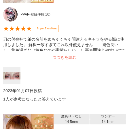
PPAP
(登録件数:
16
)
★
★
★
★
★
SuperExcellent
刀の付喪神で弟の名前をめちゃくちゃ間違えるキャラをやる際に使
用しました。 解釈一致すぎてこれ以外使えません…！ 発色良い
し、黄色過ぎない黄色なのが素晴らしい…！ 裏表間違えやすいので
お気を付けて！ 間違えるとめちゃくちゃズレるし痛いです！ オス
つづきを読む
スメです！！！！
2023年01月07日
投稿
1
人が参考になったと答えています
度あり・なし
ワンデー
14.5mm
14.1mm