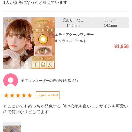
1
人が参考になったと答えています
度あり・なし
ワンデー
14.5mm
14.1mm
エティアクールワンデー
キャラメルゴールド
¥
1,958
モアコンユーザーの声
(登録件数:
56
)
★
★
★
★
★
SuperExcellent
どこにいてもめっちゃ発色する 付け心地も良いしデザインも可愛い
ので何回かリピしてます