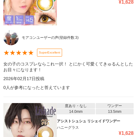
¥
1,628
モアコンユーザーの声
(登録件数:
3
)
★
★
★
★
★
SuperExcellent
女の子のコスプレならこれ一択！ とにかく可愛くてきゅるんとした
お目々になります！
2026年02月17日
投稿
0
人が参考になったと答えています
度あり・なし
ワンデー
14.0mm
13.5mm
アシストシュシュ リシェイドワンデー
ハニーグラス
¥
1,628