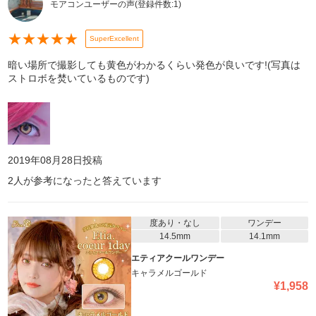
モアコンユーザーの声
(登録件数:
1
)
★
★
★
★
★
SuperExcellent
暗い場所で撮影しても黄色がわかるくらい発色が良いです!(写真は
ストロボを焚いているものです)
2019年08月28日
投稿
2
人が参考になったと答えています
度あり・なし
ワンデー
14.5mm
14.1mm
エティアクールワンデー
キャラメルゴールド
¥
1,958