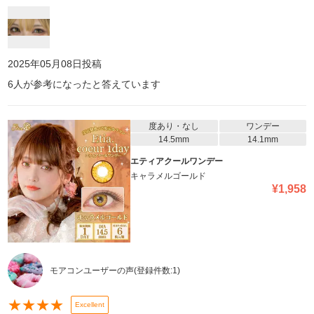
2025年05月08日
投稿
6
人が参考になったと答えています
度あり・なし
ワンデー
14.5mm
14.1mm
エティアクールワンデー
キャラメルゴールド
¥
1,958
モアコンユーザーの声
(登録件数:
1
)
★
★
★
★
Excellent