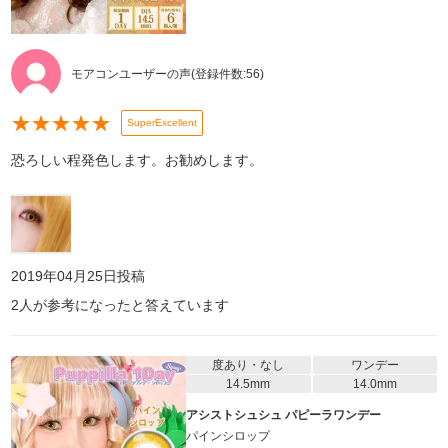
モアコンユーザーの声
(登録件数:
56
)
★
★
★
★
★
SuperExcellent
恐ろしい程発色します。お勧めします。
2019年04月25日
投稿
2
人が参考になったと答えています
度あり・なし
ワンデー
14.5mm
14.0mm
アシストシュシュ パピーラワンデー
パインシロップ