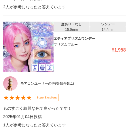
2
人が参考になったと答えています
度あり・なし
ワンデー
15.0mm
14.4mm
エティアプリズムワンデー
プリズムブルー
¥
1,958
モアコンユーザーの声
(登録件数:
1
)
★
★
★
★
★
SuperExcellent
ものすごく綺麗な色で良かったです！
2025年01月04日
投稿
1
人が参考になったと答えています