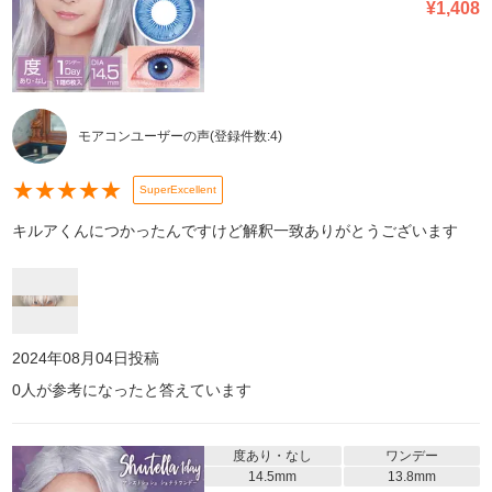
¥
1,408
モアコンユーザーの声
(登録件数:
4
)
★
★
★
★
★
SuperExcellent
キルアくんにつかったんですけど解釈一致ありがとうございます
2024年08月04日
投稿
0
人が参考になったと答えています
度あり・なし
ワンデー
14.5mm
13.8mm