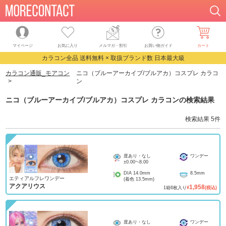
マイページ
お気に入り
メルマガ・割引
お買い物ガイド
カート
カラコン全品 送料無料 × 取扱ブランド数 日本最大級
カラコン通販_モアコン
ニコ（ブルーアーカイブ/ブルアカ）コスプレ カラコ
ン
ニコ（ブルーアーカイブ/ブルアカ）コスプレ カラコン
の検索結果
検索結果
5
件
度あり・なし
ワンデー
±0.00
~
-8.00
DIA
14.0mm
8.5mm
エティアルフレワンデー
(着色
13.5mm
)
アクアリウス
1,958
1
箱
6
枚入り
¥
(税込)
度あり・なし
ワンデー