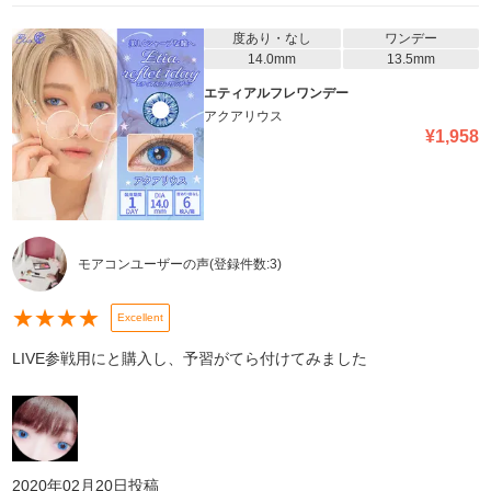
度あり・なし
ワンデー
14.0mm
13.5mm
エティアルフレワンデー
アクアリウス
¥
1,958
モアコンユーザーの声
(登録件数:
3
)
★
★
★
★
Excellent
LIVE参戦用にと購入し、予習がてら付けてみました
2020年02月20日
投稿