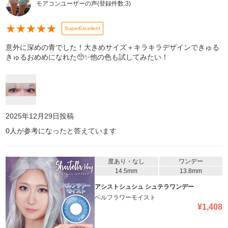
モアコンユーザーの声
(登録件数:
3
)
★
★
★
★
★
SuperExcellent
意外に深めの青でした！大きめサイズ＋キラキラデザインできゅる
きゅるおめめになれた🥺✨️他の色も試してみたい！
2025年12月29日
投稿
0
人が参考になったと答えています
度あり・なし
ワンデー
14.5mm
13.8mm
アシストシュシュ シュテラワンデー
ベルフラワーモイスト
¥
1,408