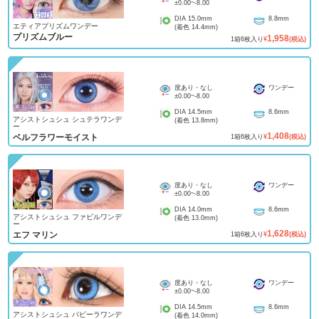
±0.00
~
-8.00
DIA
15.0mm
8.8mm
エティアプリズムワンデー
(着色
14.4mm
)
プリズムブルー
1,958
1
箱
6
枚入り
¥
(税込)
度あり・なし
ワンデー
±0.00
~
-8.00
DIA
14.5mm
8.6mm
アシストシュシュ シュテラワンデ
(着色
13.8mm
)
ー
1,408
ベルフラワーモイスト
1
箱
6
枚入り
¥
(税込)
度あり・なし
ワンデー
±0.00
~
-8.00
DIA
14.0mm
8.6mm
アシストシュシュ ファビルワンデ
(着色
13.0mm
)
ー
1,628
エフ マリン
1
箱
6
枚入り
¥
(税込)
度あり・なし
ワンデー
±0.00
~
-8.00
DIA
14.5mm
8.6mm
アシストシュシュ パピーラワンデ
(着色
14.0mm
)