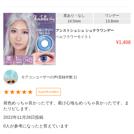
度あり・なし
ワンデー
14.5mm
13.8mm
アシストシュシュ シュテラワンデー
ベルフラワーモイスト
¥
1,408
モアコンユーザーの声
(登録件数:
1
)
★
★
★
★
★
SuperExcellent
発色めっちゃ良かったです。着け心地もめっちゃ良かったです。ま
たリピします。
2022年11月28日
投稿
0
人が参考になったと答えています