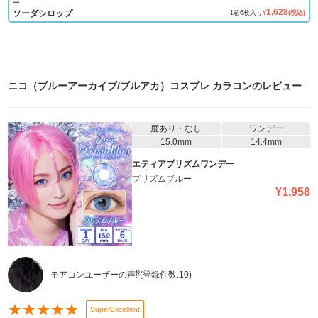
ー
1,628
ソーダシロップ
1
箱
6
枚入り
¥
(税込)
ニコ（ブルーアーカイブ/ブルアカ）コスプレ カラコン
のレビュー
度あり・なし
ワンデー
15.0mm
14.4mm
エティアプリズムワンデー
プリズムブルー
¥
1,958
モアコンユーザーの声⁉️
(登録件数:
10
)
★
★
★
★
★
SuperExcellent