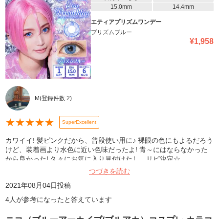
15.0mm
14.4mm
エティアプリズムワンデー
プリズムブルー
¥
1,958
M
(登録件数:
2
)
★
★
★
★
★
SuperExcellent
カワイイ! 髪ピンクだから、普段使い用に♪ 裸眼の色にもよるだろう
けど、装着画より水色に近い色味だったよ! 青～にはならなかった
から良かった! 久々にお気に入り見付けたし、リピ決定☆
つづきを読む
2021年08月04日
投稿
4
人が参考になったと答えています