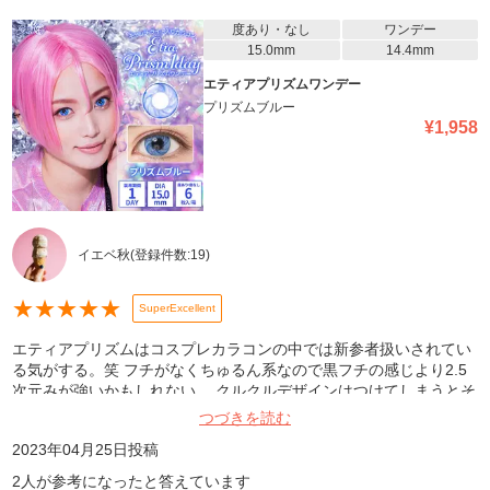
度あり・なし
ワンデー
15.0mm
14.4mm
エティアプリズムワンデー
プリズムブルー
¥
1,958
イエベ秋
(登録件数:
19
)
★
★
★
★
★
SuperExcellent
エティアプリズムはコスプレカラコンの中では新参者扱いされてい
る気がする。笑 フチがなくちゅるん系なので黒フチの感じより2.5
次元みが強いかもしれない。 クルクルデザインはつけてしまうとそ
こまで違和感ないですよ。近くで見るとわかるくらいかな
つづきを読む
2023年04月25日
投稿
2
人が参考になったと答えています