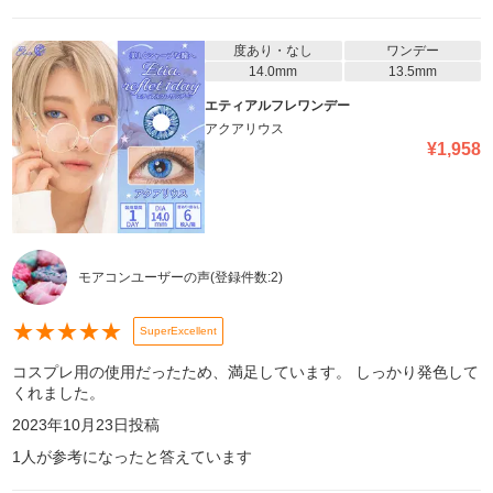
度あり・なし
ワンデー
14.0mm
13.5mm
エティアルフレワンデー
アクアリウス
¥
1,958
モアコンユーザーの声
(登録件数:
2
)
★
★
★
★
★
SuperExcellent
コスプレ用の使用だったため、満足しています。 しっかり発色して
くれました。
2023年10月23日
投稿
1
人が参考になったと答えています