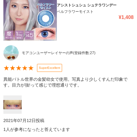
アシストシュシュ シュテラワンデー
ベルフラワーモイスト
¥
1,408
モアコンユーザーレイヤーの声
(登録件数:
27
)
★
★
★
★
★
SuperExcellent
異能バトル世界の金髪幼女で使用。写真より少しくすんだ印象で
す。目力が強!って感じで理想通りです。
2021年07月12日
投稿
1
人が参考になったと答えています