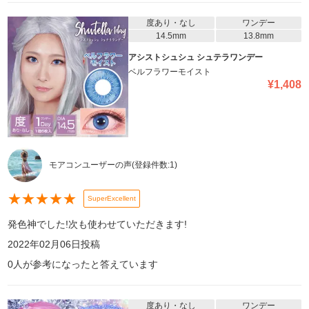
度あり・なし
ワンデー
14.5mm
13.8mm
アシストシュシュ シュテラワンデー
ベルフラワーモイスト
¥
1,408
モアコンユーザーの声
(登録件数:
1
)
★
★
★
★
★
SuperExcellent
発色神でした!次も使わせていただきます!
2022年02月06日
投稿
0
人が参考になったと答えています
度あり・なし
ワンデー