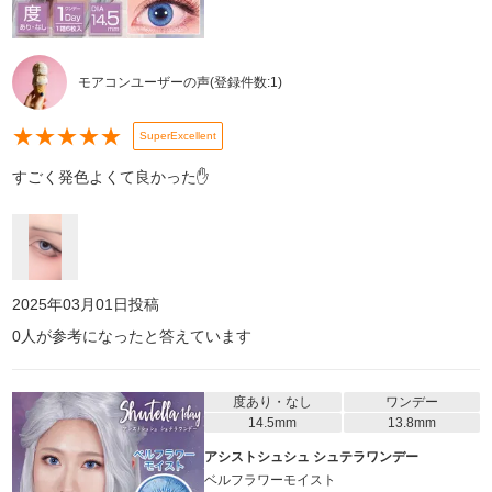
モアコンユーザーの声
(登録件数:
1
)
★
★
★
★
★
SuperExcellent
すごく発色よくて良かった✋
2025年03月01日
投稿
0
人が参考になったと答えています
度あり・なし
ワンデー
14.5mm
13.8mm
アシストシュシュ シュテラワンデー
ベルフラワーモイスト