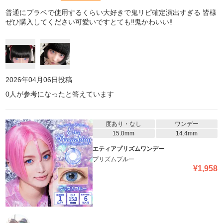
普通にプラベで使用するくらい大好きで鬼リピ確定演出すぎる 皆様
ぜひ購入してください可愛いですとても‼️鬼かわいい‼️
2026年04月06日
投稿
0
人が参考になったと答えています
度あり・なし
ワンデー
15.0mm
14.4mm
エティアプリズムワンデー
プリズムブルー
¥
1,958