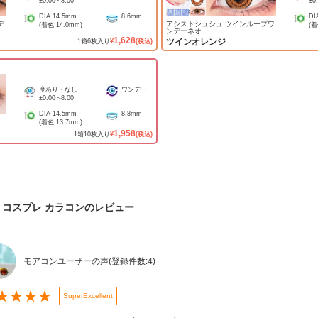
±0.00
~
-8.00
±0
DIA
14.5mm
8.6mm
DI
デ
アシストシュシュ ツインループワ
(着色
14.0mm
)
(
ンデーネオ
1,628
ツインオレンジ
1
箱
6
枚入り
¥
(税込)
度あり・なし
ワンデー
±0.00
~
-8.00
DIA
14.5mm
8.8mm
(着色
13.7mm
)
1,958
1
箱
10
枚入り
¥
(税込)
コスプレ カラコン
のレビュー
モアコンユーザーの声
(登録件数:
4
)
★
★
★
★
SuperExcellent