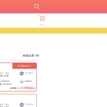
ド
カート
検索結果
5
件
当日発送あり
あり・なし
ワンデー
.00
~
-8.00
A
14.5mm
8.8mm
着色
14.1mm
)
1,958
1
箱
6
枚入り
¥
(税込)
あり・なし
ワンデー