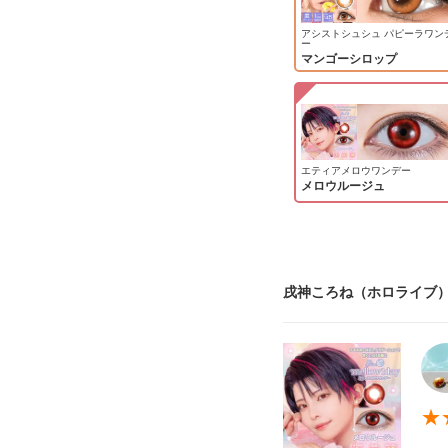
アシストシュシュ パピーラワン
ー
マンゴーシロップ
エティアメロウワンデー
メロウルージュ
戌神ころね（ホロライブ）
★