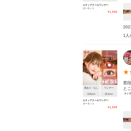
エティアクールワンデー
ガーネット
¥
1,958
20
1
人
★
普段
と
度あり・なし
ワンデー
上
14.5mm
14.1mm
エティアクールワンデー
ガーネット
¥
1,958