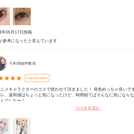
24年05月17日
投稿
が参考になったと答えています
FJK
(登録件数:
8
)
★
★
★
★
SuperExcellent
ニメキャラクターのコスで使わせて頂きました！ 発色めっちゃ良いです🙆
ズレ、違和感はちょっと気になったけど、時間経てばそんなに気にならな
せんでした〜！
つづきを読む