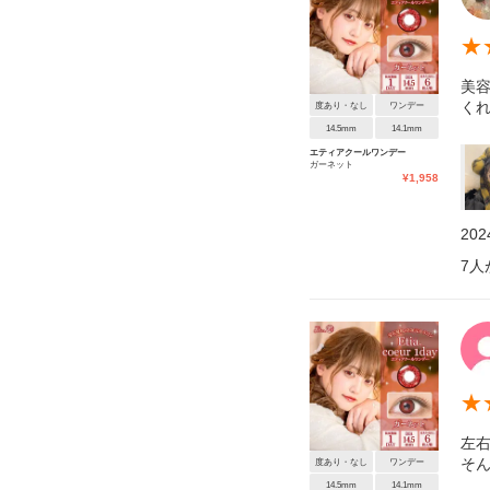
★
美容
く
度あり・なし
ワンデー
14.5mm
14.1mm
エティアクールワンデー
ガーネット
¥
1,958
20
7
人
★
左
そん
度あり・なし
ワンデー
14.5mm
14.1mm