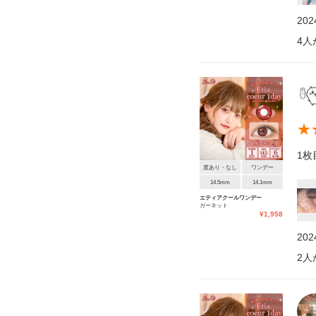
20
4
人
★
1枚
度あり・なし
ワンデー
14.5mm
14.1mm
エティアクールワンデー
ガーネット
¥
1,958
20
2
人