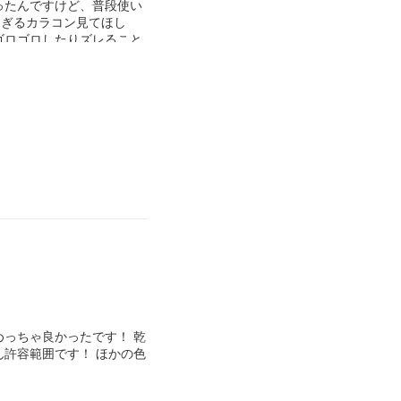
ったんですけど、普段使い
すぎるカラコン見てほし
ゴロゴロしたりズレること
ｰｰｰｰｰｯい‼️‼️
めっちゃ良かったです！ 乾
ん許容範囲です！ ほかの色