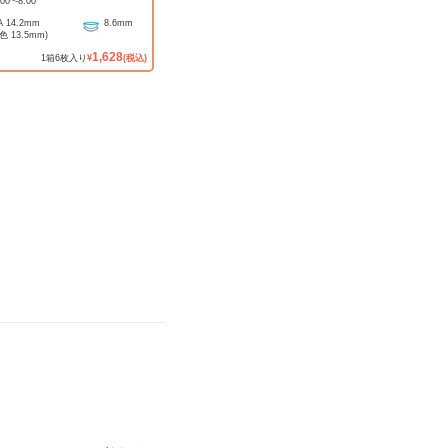
.00
~
-8.00
A
14.2mm
8.6mm
着色
13.5mm
)
1,628
1
箱
6
枚入り
¥
(税込)