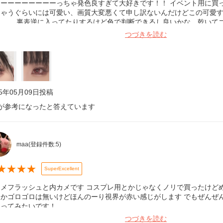
ーーーーーーーーーっちゃ発色良すぎて大好きです！！ イベント用に買
ちゃうぐらいには可愛い、画質大変悪くて申し訳ないんだけどこの可愛
、、。 裏表逆に入ってたりするけど色で判断できるし良いかな。乾いて
ぼないし、目薬もあまり使わなくて良いから楽！でした！これはリピしたｰｰｰｰｰ
つづきを読む
25年05月09日
投稿
が参考になったと答えています
maa
(登録件数:
5
)
★
★
★
★
SuperExcellent
カメフラッシュと内カメです コスプレ用とかじゃなくノリで買ったけど
とかゴロゴロは無いけどほんのーり視界が赤い感じがします でもぜんぜ
買ってみたいです！
つづきを読む