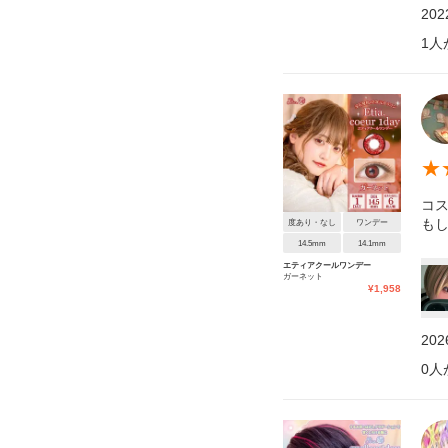
20
1
人
★
コ
も
度あり・なし
ワンデー
14.5mm
14.1mm
エティアクールワンデー
ガーネット
¥
1,958
20
0
人