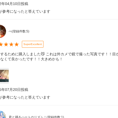
22年04月10日
投稿
が参考になったと答えています
ぺ
(登録件数:
5
)
★
★
★
★
SuperExcellent
スするために購入しました😼 これは外カメで鏡で撮った写真です！！目
しなくて良かったです！！大きめかも！
26年07月20日
投稿
が参考になったと答えています
君と踊るハートのリズム！
(登録件数:
1
)