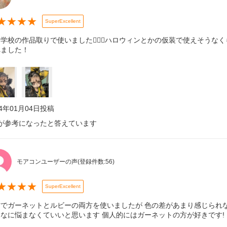
★
★
★
★
SuperExcellent
学校の作品取りで使いました🙆🏻‍♀️ハロウィンとかの仮装で使えそう
れました！
24年01月04日
投稿
が参考になったと答えています
モアコンユーザーの声
(登録件数:
56
)
★
★
★
★
SuperExcellent
右でガーネットとルビーの両方を使いましたが 色の差があまり感じられ
なに悩まなくていいと思います 個人的にはガーネットの方が好きです!