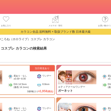
お気に入り
メルマガ・割引
お買い物ガイ
カラコン全品 送料無料 × 取扱ブランド数 日本最大級
神ころね（ホロライブ）コスプレ カラコン
コスプレ カラコン
の検索結果
当日発送あり
度あり・なし
ワンデー
度
±0.00
~
-8.00
±0
DIA
14.5mm
8.8mm
DI
エティアクールワンデー
(着色
14.1mm
)
(
ガーネット
1,958
1
箱
6
枚入り
¥
(税込)
度あり・なし
ワンデー
度