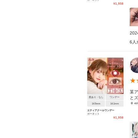
¥
1,958
20
6
人
★
某ア
と
度あり・なし
ワンデー
ま
14.5mm
14.1mm
エティアクールワンデー
ガーネット
¥
1,958