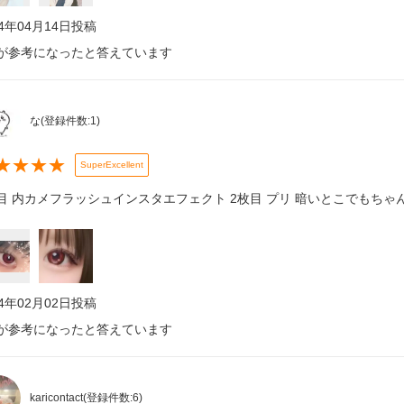
24年04月14日
投稿
が参考になったと答えています
な
(登録件数:
1
)
★
★
★
★
SuperExcellent
目 内カメフラッシュインスタエフェクト 2枚目 プリ 暗いとこでもち
24年02月02日
投稿
が参考になったと答えています
karicontact
(登録件数:
6
)