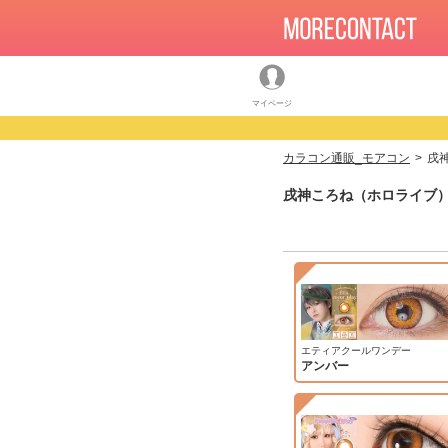
マイページ
カラコン通販_モアコン
戌
戌神ころね（ホロライブ）
エティアクールワンデー
アンバー