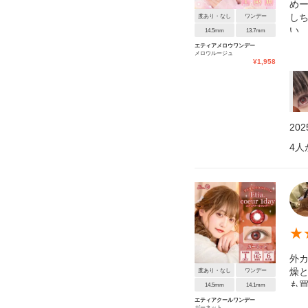
め
し
度あり・なし
ワンデー
い
14.5mm
13.7mm
もほ
エティアメロウワンデー
メロウルージュ
¥
1,958
20
4
人
★
外
燥
度あり・なし
ワンデー
も
14.5mm
14.1mm
エティアクールワンデー
ガーネット