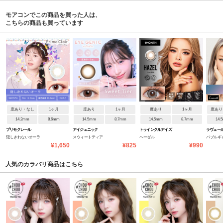
モアコンでこの商品を買った人は、
こちらの商品も買っています
度あり・なし
1ヶ月
度あり
1ヶ月
度あり
1ヶ月
度あり
14.2mm
8.6mm
14.5mm
8.7mm
14.5mm
8.7mm
14.
プリモクレール
アイジェニック
トゥインクルアイズ
ラヴェー
隠しきれないオーラ
スウィートティア
ヘーゼル
バブルギ
¥1,650
¥825
¥990
人気のカラバリ商品はこちら