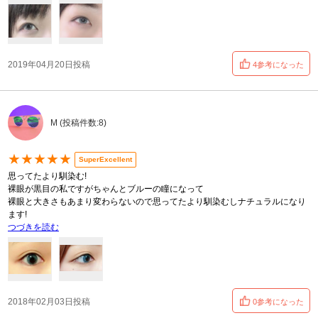
2019年04月20日投稿
4参考になった
M (投稿件数:8)
★★★★★
SuperExcellent
思ってたより馴染む!
裸眼が黒目の私ですがちゃんとブルーの瞳になって
裸眼と大きさもあまり変わらないので思ってたより馴染むしナチュラルになり
ます!
つづきを読む
2018年02月03日投稿
0参考になった