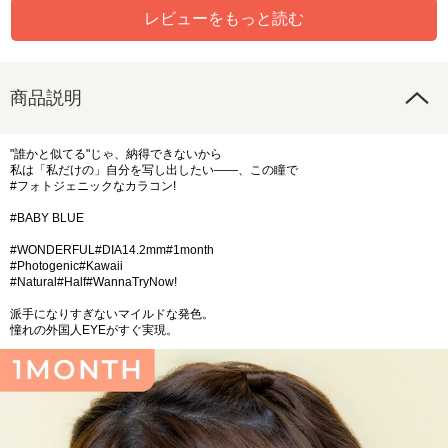
レビューをもっと読む
商品説明
"誰かと似てる"じゃ、納得できないから
私は「私だけの」自分を写し出したい――、この瞳で
#フォトジェニックなカラコン!
#BABY BLUE
#WONDERFUL#DIA14.2mm#1month
#Photogenic#Kawaii
#Natural#Half#WannaTryNow!
派手になりすぎないマイルドな発色。
憧れの外国人EYEがすぐ実現。