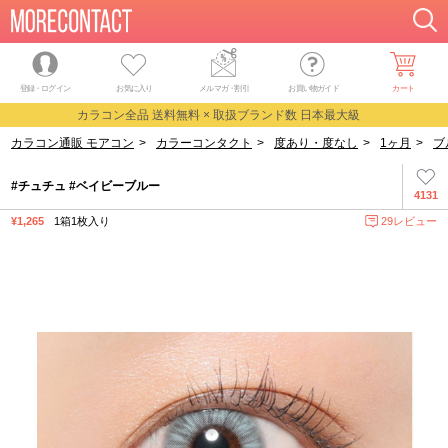
登録・ログイン
お気に入り
メルマガ
・
割引
お買い物ガイド
カート
カラコン全品 送料無料 × 取扱ブランド数 日本最大級
カラコン通販 モアコン
>
カラーコンタクト
>
度あり・度なし
>
1ヶ月
>
ブ
#チュチュ #ベイビーブルー
4131
¥1,265
1箱1枚入り
29レビュー