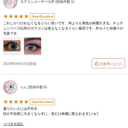
モアコンユーザーの声 (投稿件数:1)
★★★★★
SuperExcellent
これしかつけれなくなるぐらい良いです。何よりも発色が綺麗すぎる。チュチ
ュシリーズ以外のカラコンは使えなくなるぐらい最高です。外カメと自撮りの
写真です。
2020年04月15日投稿
10参考になった
らん (投稿件数:4)
★★★★★
SuperExcellent
盛りたい人には不向き
目が不自然に大きくならずに、色だけ綺麗に変えれます(ノω`)
つづきを読む