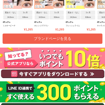
度あり・なし
1ヶ月
度あり・なし
1ヶ月
度あり・なし
1ヶ月
度あり
14.2mm
8.8mm
14.2mm
8.8mm
14.2mm
8.8mm
14.
#チュチュ
#チュチュ
#チュチュ
#チュチュ
ミルキーピーチ
オレンジブラウン
フレッシュライム
キャラメ
¥1,265
¥1,265
¥1,265
ブランドページを見る