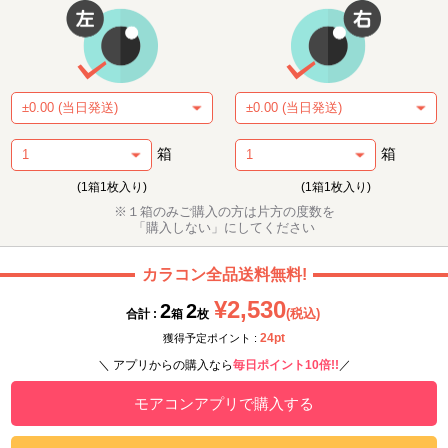
箱
箱
(1箱1枚入り)
(1箱1枚入り)
※１箱のみご購入の方は片方の度数を
「購入しない」にしてください
カラコン全品送料無料!
¥2,530
2
2
(税込)
合計 :
箱
枚
24pt
獲得予定ポイント :
＼ アプリからの購入なら
毎日ポイント10倍!!
／
モアコンアプリで購入する