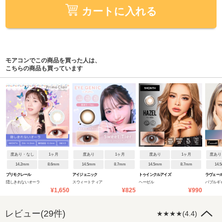
カートに入れる
モアコンでこの商品を買った人は、
こちらの商品も買っています
度あり・なし
1ヶ月
度あり
1ヶ月
度あり
1ヶ月
度あり
14.2mm
8.6mm
14.5mm
8.7mm
14.5mm
8.7mm
14.
プリモクレール
アイジェニック
トゥインクルアイズ
ラヴェー
隠しきれないオーラ
スウィートティア
ヘーゼル
バブルギ
¥1,650
¥825
¥990
レビュー(29件)
★★★★(4.4)