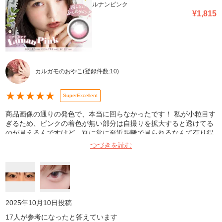
ルナンピンク
¥
1,815
カルガモのおやこ
(登録件数:
10
)
★
★
★
★
★
SuperExcellent
商品画像の通りの発色で、本当に回らなかったです！ 私が小粒目す
ぎるため、ピンクの着色が無い部分は自撮りを拡大すると透けてる
のが見えるんですけど、別に常に至近距離で見られるなんて有り得
ないので、気にならない範疇です！ シリコン素材なので乾燥も圧迫
つづきを読む
感もまったく気になりません。 あと、硬さがちょうど良くて着けや
すかったです。 非常に似ているデューリットのピンクデューとの違
いは、こちらの方が着色直径が0.2mm大きいのと、上半分の黒が薄
い、フチが少しくっきりしている、くらいでしょうか。
2025年10月10日
投稿
17
人が参考になったと答えています