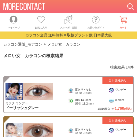
マイページ
お気に入り
メルマガ・割引
お買い物ガイド
カート
カラコン全品 送料無料 × 取扱ブランド数 日本最大級
カラコン通販_モアコン
メロい女 カラコン
メロい女 カラコン
の検索結果
検索結果
14
件
当日発送あり
度あり・なし
ワンデー
±0.00
~
-10.00
DIA
14.2mm
8.6mm
モラク ワンデー
(着色
13.2mm
)
ドーリッシュグレー
1,760
1
箱
10
枚入り
¥
(税込)
当日発送あり
度あり・なし
ワンデー
±0.00
~
-10.00