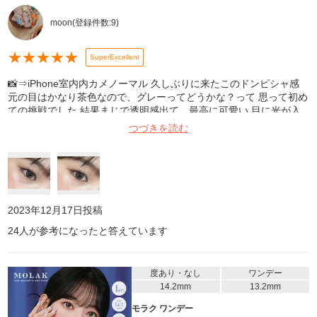
moon
(登録件数:
9
)
★
★
★
★
★
SuperExcellent
📸⇒iPhone室内内カメノーマル 久しぶりに来たこのドンピシャ感
元の目はかなり茶色なので、グレーってどうかな？って 思って初め
ての挑戦でした 結果まじで透明感出て、最高に可愛い 目に光が入
って、きゅるきゅるうるうるしてる いつも太フチばっかり使ってた
つづきを読む
けど、このタイプの 細フチ、グレーがこんなに可愛いとは思わなか
った 奥目さんは、もう少し暗めに発色するかも
2023年12月17日
投稿
24
人が参考になったと答えています
度あり・なし
ワンデー
14.2mm
13.2mm
モラク ワンデー