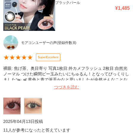
ブラックパール
りはありませんが 高級な絹豆腐とだけ申しておきます。 水光レン
¥
1,485
ズが好きでかれこれ様々な商品を使用してきましたが もうこちらに
骨を埋めます、廃盤になるまで貢ぎます。 ブラウンのフチありレン
ズ、HIBIKIもお迎えしておりますので そちらも後日レビューさせて
いただきます。 ※あくまでも一個人のレビューであり万人受けする
とは思っておりませんが画像では伝わらない綺麗と可愛さが詰まっ
てますので、1人でも多くの方々にこちらの商品の素晴らしさを知
っていただきたいと思えた商品でした！ それではこれにて〜完！
モアコンユーザーの声
(登録件数:
8
)
★
★
★
★
★
SuperExcellent
裸眼: 焦げ茶、奥目寄り 写真1枚目:外カメフラッシュ 2枚目:自然光
ノーマル つけた瞬間ビー玉みたいにちゅるん！となってびっくりし
ましたᐢɞ̴̶̷ ·̫ ɞ̴̶̷ᐢ 黄色と青で派手かなと思いましたが全然そんなことな
くて、裸眼にしっかり馴染みました。 1枚目と2枚目で黄色の位置が
つづきを読む
違いますが、瞳に馴染むので私は全然気にならなかったです。 レン
ズ自体は柔らかくてケースの中でまるまってるぐらいでした笑 着け
心地も良くて快適に過ごせました。
2025年04月13日
投稿
11
人が参考になったと答えています