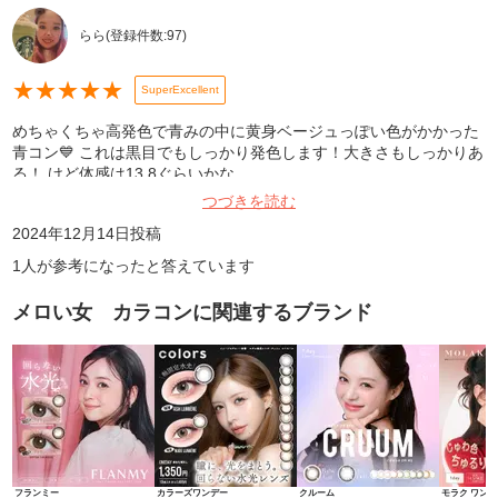
らら
(登録件数:
97
)
★
★
★
★
★
SuperExcellent
めちゃくちゃ高発色で青みの中に黄身ベージュっぽい色がかかった
青コン💙 これは黒目でもしっかり発色します！大きさもしっかりあ
る！ けど体感は13.8ぐらいかな。
つづきを読む
2024年12月14日
投稿
1
人が参考になったと答えています
メロい女 カラコン
に関連するブランド
フランミー
カラーズワンデー
クルーム
モラク ワンデ