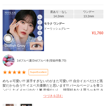
度あり・なし
ワンデー
14.2mm
13.2mm
モラク ワンデー
ドーリッシュグレー
¥
1,760
1stブルベ夏/2ndブルベ冬
(登録件数:
70
)
★
★
★
★
★
SuperExcellent
めちゃ可愛い!!! 派手すぎないのがまた可愛い!!! 自分イエベだけど黒
髪だから合う!!! イエベ大優勝だと思います!!! パールベージュを青コ
ンにしたイメージかな！💟 乾燥ないし、韓国好きな人買うべき!!! さ
くらちゃんの特典こんな感じ！ 割引もされて、これも着いてくるの
つづきを読む
さすがﾓｱｺﾝ👏 これからも愛用します。 1枚目 上 裸眼 ノーメイク 2
枚目 下 カラコン装着 メイク有