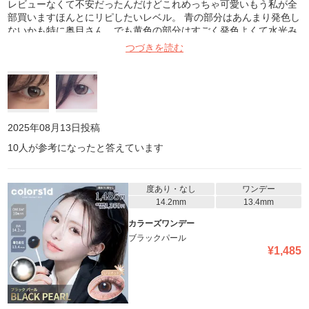
レビューなくて不安だったんだけどこれめっちゃ可愛いもう私が全
部買いますほんとにリピしたいレベル。 青の部分はあんまり発色し
ないかも特に奥目さん、でも黄色の部分はすごく発色よくて水光み
たいな感じで可愛いの！！！ 奥目さん大優勝ですよ‼️⚠️目がキラキ
つづきを読む
ラするの！かわいいの！ 回っちゃうけど気にならない可愛！！！
イエベさんもブルベさんも使えるけど特にイエベさんおすすめか
な！黄色の部分が目立つから！
2025年08月13日
投稿
10
人が参考になったと答えています
度あり・なし
ワンデー
14.2mm
13.4mm
カラーズワンデー
ブラックパール
¥
1,485