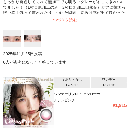
しっかり発色してくれて無加工でも明るいグレーがすごくきれいに
でました！（1枚目肌加工のみ、2枚目無加工自然光）友達に韓国っ
ぽい雰囲気って言われたり、つけた瞬間に垢抜け感が出て良かった
です。サイズも大きすぎないので程よい存在感で派手にならなかっ
つづきを読む
たです！あと細ふち大好き。。。あとつけ心地も乾燥せずレンズが
固すぎず柔らかすぎなかったので装着が楽でした〜、暗めの髪色と
かピンク系のメイクとの相性がいいので雰囲気変えたい日につけた
ら最強です。個人的にリピートかなりありです！！
2025年11月25日
投稿
6
人が参考になったと答えています
度あり・なし
ワンデー
14.5mm
13.8mm
ワンデーリフレア アンローラ
ルナンピンク
¥
1,815