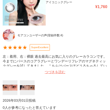
アイコニックグレー
¥
1,760
モアコンユーザーの声
(登録件数:
4
)
★
★
★
★
★
SuperExcellent
左：着用、右：裸眼 過去最高にお気に入りのグレーカラコンです。
今までにパースのコアラグレーとワンデーリフレアのマグネティッ
クグレーを試してきました。 こちらはパースほどうるちゅるしてい
ないので馴染みよく、着色直径13.6mmですが、大き過ぎる印象は
つづきを読む
ないです。 かといって、ワンデーリフレアほど力強いグレーアイに
もならないので、かわいい系でもかっこいい系でも、いろんなメイ
クに合わせやすい、でもしっかりグレーなカラコンです。 リピ確で
す♡
2026年03月01日
投稿
0
人が参考になったと答えています