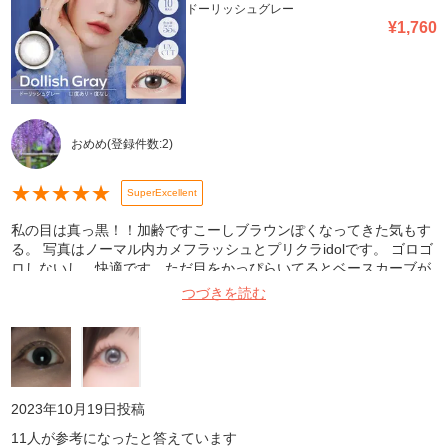
ドーリッシュグレー
¥
1,760
おめめ
(登録件数:
2
)
★
★
★
★
★
SuperExcellent
私の目は真っ黒！！加齢ですこーしブラウンぽくなってきた気もす
る。 写真はノーマル内カメフラッシュとプリクラidolです。 ゴロゴ
ロしないし、快適です。ただ目をかっぴらいてるとベースカーブが
合ってないのかじわぁっとコンタクトが下にズレます。(プリクラの
つづきを読む
写真がなってるかも) 着色直径13.2ですが、フチのおかげかおっき
くくりくりになります。おっきく感じるのに内側がグラデーション
ぽくなっていて、のっぺり宇宙人感はないです。かわいい！！
2023年10月19日
投稿
11
人が参考になったと答えています