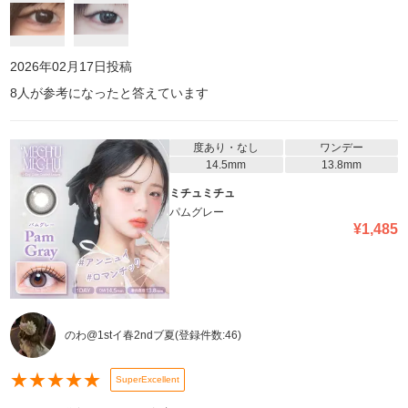
で、13.3でも少し宇宙人っぽくなることがあるので、正直13.5はち
ょっと不安でした…。 すっぴん＋カラコンだけだと少し強めに見え
るかもですが、メイクを濃いめにすると全然かわいいです！ 小粒目
さん向きの黒コンって感じで、ナチュラルに盛りたい人におすすめ
2026年02月17日
投稿
です🖤
8
人が参考になったと答えています
度あり・なし
ワンデー
14.5mm
13.8mm
ミチュミチュ
パムグレー
¥
1,485
のわ@1stイ春2ndブ夏
(登録件数:
46
)
★
★
★
★
★
SuperExcellent