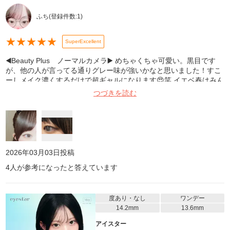
ふち
(登録件数:
1
)
★
★
★
★
★
SuperExcellent
◀️Beauty Plus ノーマルカメラ▶️ めちゃくちゃ可愛い。黒目です
が、他の人が言ってる通りグレー味が強いかなと思いました！すこ
ーしメイク濃くするだけで超ギャルになります😍笑 イエベ春はみん
な買って！！🩷🩷🩷
つづきを読む
2026年03月03日
投稿
4
人が参考になったと答えています
度あり・なし
ワンデー
14.2mm
13.6mm
アイスター