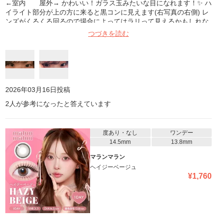
←室内 屋外→ かわいい！ガラス玉みたいな目になれます！✨ ハ
イライト部分が上の方に来ると黒コンに見えます(右写真の右側) レ
ンズがくるくる回るので場合によってはラリって見えるかもしれな
いです。 ドライアイですが、乾燥を感じたらその都度目薬させば1
つづきを読む
日中付けていられました。奥目なので目に光が入りづらいのですが
このカラコンをつけてると暗い場所でも自然に目がキラキラして見
えるなと思いました。 このカラコンつけてる日は褒められることが
多いです🎶
2026年03月16日
投稿
2
人が参考になったと答えています
度あり・なし
ワンデー
14.5mm
13.8mm
マランマラン
ヘイジーベージュ
¥
1,760