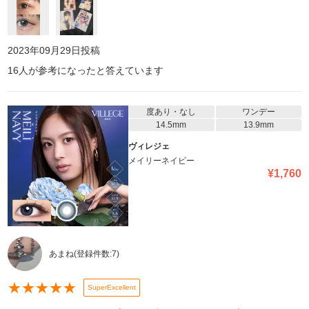
2023年09月29日
投稿
16
人が参考になったと答えています
度あり・なし
ワンデー
14.5mm
13.9mm
ヴィレジェ
メイリーネイビー
¥
1,760
あまね
(登録件数:
7
)
★
★
★
★
★
SuperExcellent