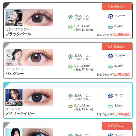
当日発送あり
度あり・なし
ワンデー
±0.00
~
-8.00
DIA
14.2mm
8.7mm
カラーズワンデー
(着色
13.4mm
)
ブラックパール
1,485
1
箱
10
枚入り
¥
(税込)
当日発送あり
度あり・なし
ワンデー
±0.00
~
-8.00
DIA
14.5mm
8.7mm
ミチュミチュ
(着色
13.8mm
)
パムグレー
1,485
1
箱
10
枚入り
¥
(税込)
度あり・なし
ワンデー
±0.00
~
-6.00
DIA
14.5mm
8.6mm
ヴィレジェ
(着色
13.9mm
)
メイリーネイビー
1,760
1
箱
10
枚入り
¥
(税込)
当日発送あり
度あり・なし
ワンデー