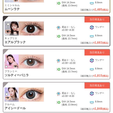
DIA
14.2mm
8.6mm
ミミシャルム
(着色
13.0mm
)
ムーンラテ
1,485
1
箱
10
枚入り
¥
(税込)
当日発送あり
度あり・なし
ワンデー
±0.00
~
-8.00
DIA
14.5mm
8.6mm
キュプリエ
(着色
13.7mm
)
エアルブラック
1,683
1
箱
10
枚入り
¥
(税込)
当日発送あり
度あり・なし
ワンデー
±0.00
~
-10.00
DIA
14.5mm
8.6mm
フランミー
(着色
13.7mm
)
ソルティーバニラ
1,815
1
箱
10
枚入り
¥
(税込)
当日発送あり
度あり・なし
ワンデー
±0.00
~
-8.00
DIA
14.5mm
8.6mm
クルーム
(着色
13.9mm
)
アイシードール
1,848
1
箱
10
枚入り
¥
(税込)