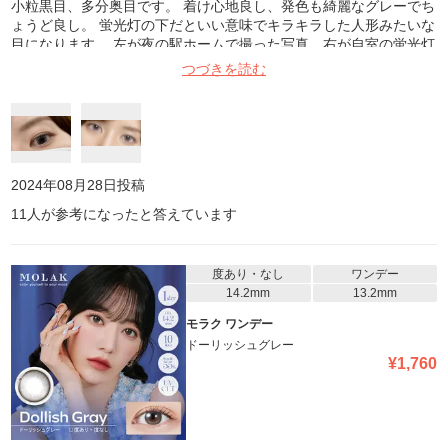
小粒黒目、多分奥目です。 着け心地良し、発色も綺麗なグレーでち
ょうど良し。 蛍光灯の下だといい意味でキラキラした人形みたいな
目になります。 左が夜の駅ホームで撮った写真、右が自室の蛍光灯
の下で 撮ったものです。 細縁なので輪郭もボヤけずキリッとした
つづきを読む
印象になります。 使い切ったらリピートすると思います。
2024年08月28日
投稿
11
人が参考になったと答えています
度あり・なし
ワンデー
14.2mm
13.2mm
モラク ワンデー
ドーリッシュグレー
¥
1,760