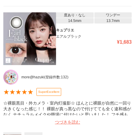
度あり・なし
ワンデー
14.5mm
13.7mm
キュプリエ
エアルブラック
¥
1,683
more@hazuki
(登録件数:
132
)
★
★
★
★
★
SuperExcellent
☆裸眼黒目・外カメラ・室内灯撮影☆ ほんとに裸眼が自然に一回り
大きくなった感じ！！ 裸眼が真っ黒なので付けてても全く違和感が
なく ナチュラルメイクや職場に付けたいと思いました！ フチ感も
なくて私は好きです！
つづきを読む