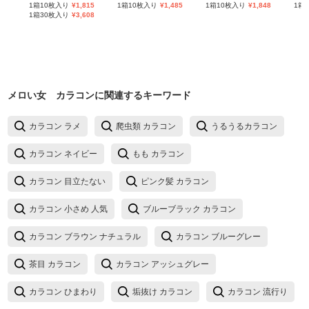
1箱10枚入り
¥
1,815
1箱10枚入り
¥
1,485
1箱10枚入り
¥
1,848
1箱
1箱30枚入り
¥
3,608
メロい女 カラコン
に関連するキーワード
カラコン ラメ
爬虫類 カラコン
うるうるカラコン
カラコン ネイビー
もも カラコン
カラコン 目立たない
ピンク髪 カラコン
カラコン 小さめ 人気
ブルーブラック カラコン
カラコン ブラウン ナチュラル
カラコン ブルーグレー
茶目 カラコン
カラコン アッシュグレー
カラコン ひまわり
垢抜け カラコン
カラコン 流行り