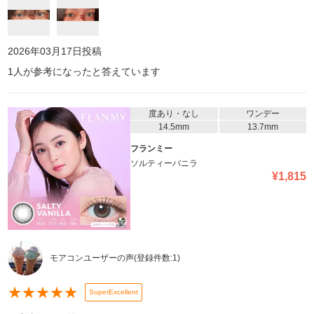
2026年03月17日
投稿
1
人が参考になったと答えています
度あり・なし
ワンデー
14.5mm
13.7mm
フランミー
ソルティーバニラ
¥
1,815
モアコンユーザーの声
(登録件数:
1
)
★
★
★
★
★
SuperExcellent