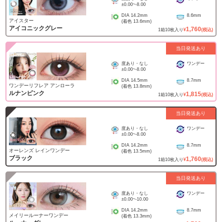
±0.00
~
-8.00
DIA
14.2mm
8.6mm
アイスター
(着色
13.6mm
)
アイコニックグレー
1,760
1
箱
10
枚入り
¥
(税込)
当日発送あり
度あり・なし
ワンデー
±0.00
~
-8.00
DIA
14.5mm
8.7mm
ワンデーリフレア アンローラ
(着色
13.8mm
)
ルナンピンク
1,815
1
箱
10
枚入り
¥
(税込)
当日発送あり
度あり・なし
ワンデー
±0.00
~
-8.00
DIA
14.2mm
8.7mm
オーレンズ レインワンデー
(着色
13.5mm
)
ブラック
1,760
1
箱
10
枚入り
¥
(税込)
当日発送あり
度あり・なし
ワンデー
±0.00
~
-10.00
DIA
14.2mm
8.7mm
メイリールーナーワンデー
(着色
13.3mm
)