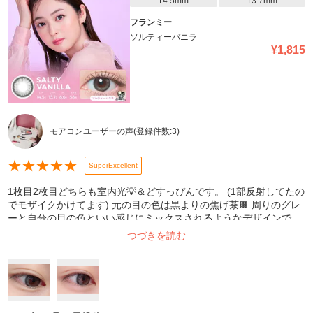
14.5mm
13.7mm
フランミー
ソルティーバニラ
¥
1,815
モアコンユーザーの声
(登録件数:
3
)
★
★
★
★
★
SuperExcellent
1枚目2枚目どちらも室内光💡＆どすっぴんです。 (1部反射してたの
でモザイクかけてます) 元の目の色は黒よりの焦げ茶🟫 周りのグレ
ーと自分の目の色といい感じにミックスされるようなデザインで、
ナチュラルに発色してくれます👀 カラコン！って感じはしないから
つづきを読む
めっちゃ発色求めてる人には❌かなぁ。 私は今までで1番自分の目
の色と混ざってくれるのでリピ確です🥰