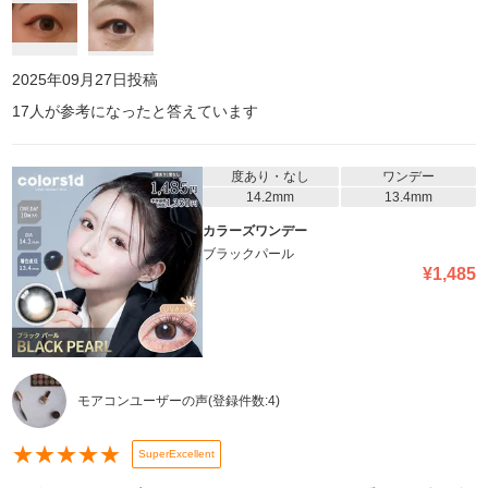
場所とったやつ！参考にしてください！写真で撮っても結構分かる
の良き(о＾∇＾о) あと、地味に最高って思ったのが、カラコンの
蓋？めっちゃ開けやすくて感動した笑笑 今まで使用していたカラコ
ンとか、使うとき開けるの大変だったやつとかあったから笑 とり
2025年09月27日
投稿
ま、最高のカラコンだったのでまたリピ買いします！ 他のカラー良
17
人が参考になったと答えています
いけど着色直径がちょいと小さいから悩み中。 今後新色出るってな
ったら着色直径13.8mmのお願いします！笑 これの紫とか青あった
ら絶対可愛いと思う！！！
度あり・なし
ワンデー
14.2mm
13.4mm
カラーズワンデー
ブラックパール
¥
1,485
モアコンユーザーの声
(登録件数:
4
)
★
★
★
★
★
SuperExcellent