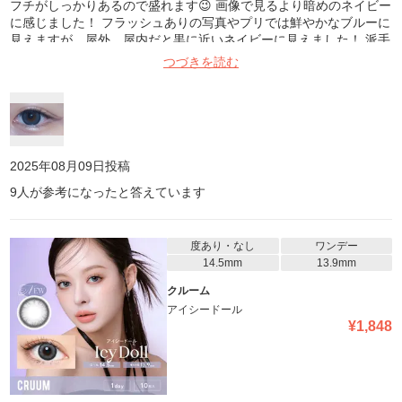
フチがしっかりあるので盛れます😉 画像で見るより暗めのネイビー
に感じました！ フラッシュありの写真やプリでは鮮やかなブルーに
見えますが、屋外、屋内だと黒に近いネイビーに見えました！ 派手
すぎない青コンなので手を出しやすいと思います💗 ※画像フラッシ
つづきを読む
ュあり、暗めの部屋で撮影
2025年08月09日
投稿
9
人が参考になったと答えています
度あり・なし
ワンデー
14.5mm
13.9mm
クルーム
アイシードール
¥
1,848