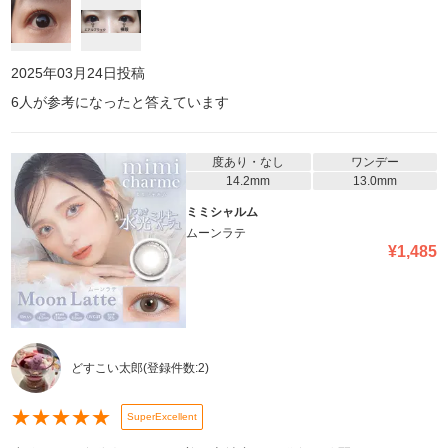
2025年03月24日
投稿
6
人が参考になったと答えています
度あり・なし
ワンデー
14.2mm
13.0mm
ミミシャルム
ムーンラテ
¥
1,485
どすこい太郎
(登録件数:
2
)
★
★
★
★
★
SuperExcellent