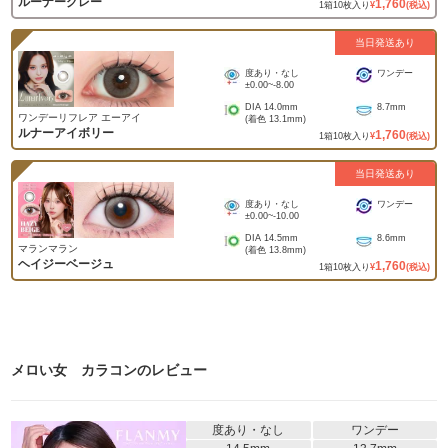
ルーナーグレー
1,760
1
箱
10
枚入り
¥
(税込)
当日発送あり
度あり・なし
ワンデー
±0.00
~
-8.00
DIA
14.0mm
8.7mm
ワンデーリフレア エーアイ
(着色
13.1mm
)
ルナーアイボリー
1,760
1
箱
10
枚入り
¥
(税込)
当日発送あり
度あり・なし
ワンデー
±0.00
~
-10.00
DIA
14.5mm
8.6mm
マランマラン
(着色
13.8mm
)
ヘイジーベージュ
1,760
1
箱
10
枚入り
¥
(税込)
メロい女 カラコン
のレビュー
度あり・なし
ワンデー