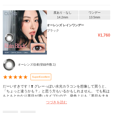
度あり・なし
ワンデー
14.2mm
13.5mm
オーレンズ レインワンデー
ブラック
¥
1,760
オーレンズ信者
(登録件数:
1
)
★
★
★
★
★
SuperExcellent
だーいすきです！❣️ グレーっぽい水光カラコンを想像して買うと、
「ちょっと違うかも？」と思う方もいるかもしれません。 でも私は
もともとかなり黒目が濃いタイプなので、発色よりも「黒目を大き
く見せたい！」という気持ちで購入しました。 結果…大大大満足で
つづきを読む
す！✨ かなり黒目でも、光に当たるとちゃんとフチが分かるくらい
には発色してくれます◎ 私は普段着色直径13.0〜13.3を使う小粒目