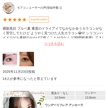
モアコンユーザーの声
(登録件数:
1
)
★
★
★
★
★
SuperExcellent
裸眼黒目 ブルベ夏 重度のドライアイでなかなか合うカラコンがな
く苦労してたけど ようやく見つけた人生カラコン😂🩷 シリコンハ
イドロゲル素材のおかげで乾くことが少なく 12時間程着用してまし
たが目薬も2回ぐらいで済むので アイメイクの崩れだとかも気にせ
つづきを読む
ず過ごせてQOL上がりました🙏 軸固定が馴染むまでは30秒ほどゴ
ロゴロはするけど それ以降はズレることも全くないので可愛いと快
適の両立で 即追加購入しました🎶 派手すぎず地味すぎずでちょう
どいい発色で激盛れです🫶 1枚目:フラッシュあり自撮り 2枚目:フラ
ッシュなし他撮り
2025年11月23日
投稿
14
人が参考になったと答えています
度あり・なし
ワンデー
14.5mm
13.8mm
ワンデーリフレア アンローラ