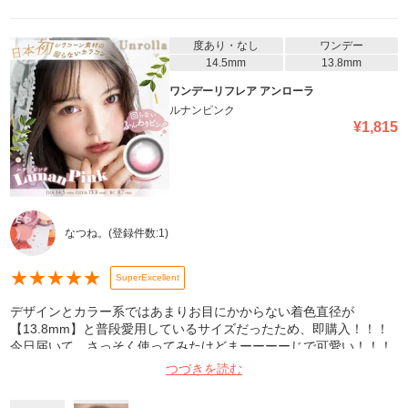
度あり・なし
ワンデー
14.5mm
13.8mm
ワンデーリフレア アンローラ
ルナンピンク
¥
1,815
なつね。
(登録件数:
1
)
★
★
★
★
★
SuperExcellent
デザインとカラー系ではあまりお目にかからない着色直径が
【13.8mm】と普段愛用しているサイズだったため、即購入！！！
今日届いて、さっそく使ってみたけどまーーーーじで可愛い！！！
着けた瞬間、無くなったらリピ買いしようって思った！！ まず、発
つづきを読む
色が良い！！ピンクって分かるんだけど、そんな邪魔しない感じ…
馴染んでるの。写真はオレンジライトの場所とホワイトライト？の