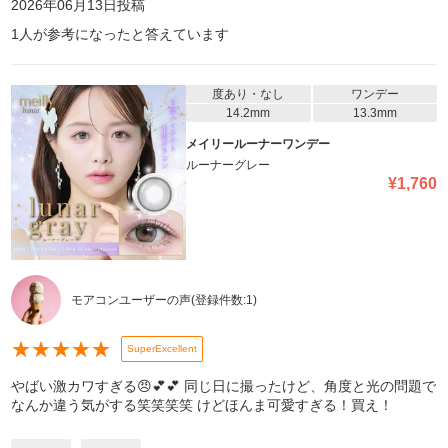
2026年06月13日
投稿
1
人が参考になったと答えています
度あり・なし
ワンデー
14.2mm
13.3mm
メイリールーナーワンデー
ルーナーグレー
¥
1,760
モアコンユーザーの声
(登録件数:
1
)
★
★
★
★
★
SuperExcellent
やばい激カワすぎる😠💕💕 同じ日に撮ったけど、角度と光の問題で
なんか違う気がする笑笑笑笑 けどほんま可愛すぎる！買え！