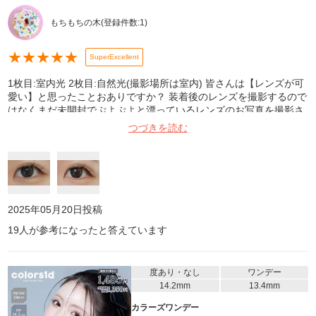
もちもちの木
(登録件数:
1
)
★
★
★
★
★
SuperExcellent
1枚目:室内光 2枚目:自然光(撮影場所は室内) 皆さんは【レンズが可
愛い】と思ったことおありですか？ 装着後のレンズを撮影するので
はなくまだ未開封でぷよぷよと漂っているレンズのお写真を撮影さ
れた事はおありですか？ 私ですか？そんな経験は過去一度もありま
つづきを読む
せんでした。 だってレンズはレンズだし、という考えです。 です
がこちらはパケを開ける前からタダならぬオーラを発していまし
た。 ひびたんが可愛いのは周知の事実なので伏せますが 開封して
実物でレンズを見た時に「かわ…」って声が漏れるほどでした。 ま
るでビー玉、いやむしろビー玉そのものではないだろうかと錯覚を
起こしてしまう程に美しく、気がついたらレンズのみの写真がデー
2025年05月20日
投稿
タフォルダに保存されておりました。 さて、気になる着け心地です
19
人が参考になったと答えています
が まずつけた瞬間から普段から使用しているコンタクトとは違いま
した。 着け心地がとにかく軽くて本当にコンタクト入ってる？とい
う感覚です。 豆腐で例えるならば普段は使用しているコンタクト達
はソフト豆腐、 こちらの商品は紛れもなく絹豆腐です。 かと言っ
度あり・なし
ワンデー
て破れやすいという難点も見受けられず 指に乗せた感覚は普段のソ
14.2mm
13.4mm
フト豆腐となんら変わりませんが 目の中に入って一体化したらそれ
カラーズワンデー
はもう絹豆腐です。 乾燥は個人差があるので声を大にして言うつも