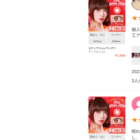
★
個人
工ア
度あり・なし
ワンデー
14.5mm
13.8mm
エティアジュレワンデー
アップルジュレ
¥
1,958
20
3
人
★
晴
し
度あり・なし
ワンデー