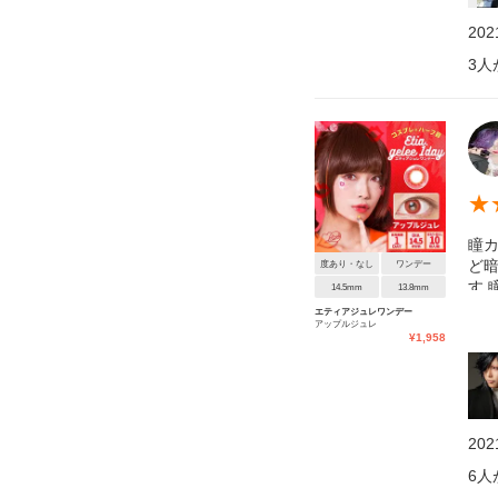
20
3
人
★
瞳カ
ど暗
度あり・なし
ワンデー
す 
14.5mm
13.8mm
いく
エティアジュレワンデー
アップルジュレ
¥
1,958
20
6
人