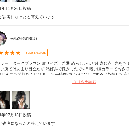
21年11月26日
投稿
が参考になったと答えています
iwAki
(登録件数:
6
)
★
★
★
★
SuperExcellent
ラー ダークブラウン 瞳サイズ 普通 恐ろしいほど馴染む赤‼︎ 光を
い所ではあまり目立たず 私好みで良かったです‼︎ 暗い瞳カラーでもさ
瞳サイズも問題なくいけました 長時間付けっぱなしにすると乾燥して充
物なので推しときますw いつか保湿力が上がる事を願っておきます(´ー`
つづきを読む
21年07月15日
投稿
が参考になったと答えています