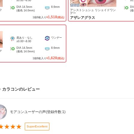
±0.00
~
-8.00
±0
DIA
14.5mm
8.6mm
DI
フ
アシストシュシュ リシェイドワン
(着色
14.0mm
)
(
デー
1,518
アザレアグラス
1
箱
6
枚入り
¥
(税込)
度あり・なし
ワンデー
±0.00
~
-8.00
DIA
14.5mm
8.6mm
デ
(着色
14.0mm
)
1,628
1
箱
6
枚入り
¥
(税込)
 カラコン
のレビュー
モアコンユーザーの声
(登録件数:
1
)
★
★
★
★
SuperExcellent