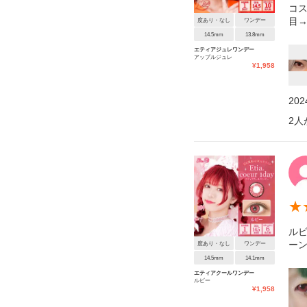
コ
目→
度あり・なし
ワンデー
14.5mm
13.8mm
エティアジュレワンデー
アップルジュレ
¥
1,958
20
2
人
★
ル
ー
度あり・なし
ワンデー
14.5mm
14.1mm
エティアクールワンデー
ルビー
¥
1,958