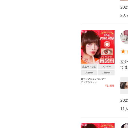
20
2
人
★
左
てま
度あり・なし
ワンデー
14.5mm
13.8mm
エティアジュレワンデー
アップルジュレ
¥
1,958
20
11