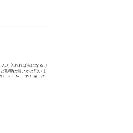
ちゃんと入れれば赤になるけ
ほど影響は無いかと思いま
血しました… でも満足の
)w