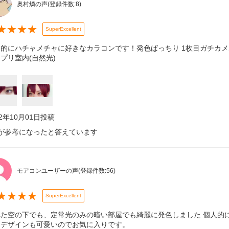
奥村燐の声
(登録件数:
8
)
★
★
★
★
SuperExcellent
的にハチャメチャに好きなカラコンです！発色ばっちり 1枚目ガチカメ屋
プリ室内(自然光)
22年10月01日
投稿
が参考になったと答えています
モアコンユーザーの声
(登録件数:
56
)
★
★
★
★
SuperExcellent
れた空の下でも、定常光のみの暗い部屋でも綺麗に発色しました 個人的
、デザインも可愛いのでお気に入りです。