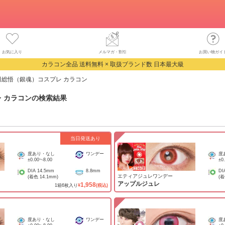
お気に入り
メルマガ・割引
お買い物ガイ
カラコン全品 送料無料 × 取扱ブランド数 日本最大級
田総悟（銀魂）コスプレ カラコン
 カラコン
の検索結果
当日発送あり
度あり・なし
ワンデー
度
±0.00
~
-8.00
±0
DIA
14.5mm
8.8mm
DI
エティアジュレワンデー
(着色
14.1mm
)
(
アップルジュレ
1,958
1
箱
6
枚入り
¥
(税込)
度あり・なし
ワンデー
度