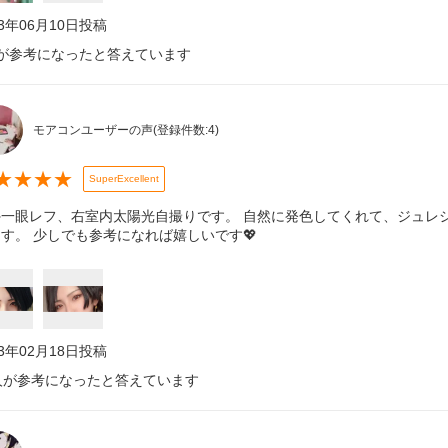
23年06月10日
投稿
が参考になったと答えています
モアコンユーザーの声
(登録件数:
4
)
★
★
★
★
SuperExcellent
外一眼レフ、右室内太陽光自撮りです。 自然に発色してくれて、ジュレ
す。 少しでも参考になれば嬉しいです💖
23年02月18日
投稿
人が参考になったと答えています