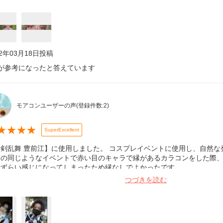
22年03月18日
投稿
が参考になったと答えています
モアコンユーザーの声
(登録件数:
2
)
★
★
★
★
SuperExcellent
剣乱舞 豊前江】に使用しました。 コスプレイベントに使用し、自然な
面の同じようなイベントで赤い目のキャラで縁があるカラコンをした際
せずらい感じになってしまったため縁なしでよかったです。
つづきを読む