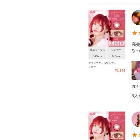
★
高発
な
度あり・なし
ワンデー
14.5mm
14.1mm
エティアクールワンデー
ルビー
¥
1,958
20
3
人
★