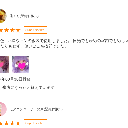
蓮くん
(登録件数:
2
)
★
★
★
★
SuperExcellent
色!! ハロウィンの仮装で使用しました。 日光でも暗めの室内でもめちゃ
ったりもせず、使いごこち抜群でした。
17年09月30日
投稿
が参考になったと答えています
モアコンユーザーの声
(登録件数:
5
)
★
★
★
★
SuperExcellent