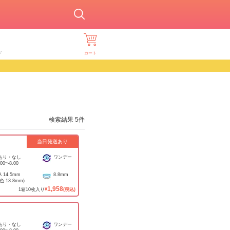
ド
カート
検索結果
5
件
当日発送あり
あり・なし
ワンデー
.00
~
-8.00
A
14.5mm
8.8mm
着色
13.8mm
)
1,958
1
箱
10
枚入り
¥
(税込)
あり・なし
ワンデー