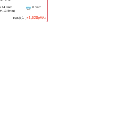
.00
~
-8.00
A
14.0mm
8.6mm
着色
13.5mm
)
1,628
1
箱
6
枚入り
¥
(税込)