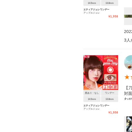
14.5mm
13.8mm
エティアジュレワンデー
アップルジュレ
¥
1,958
20
3
人
★
【刀
対
度あり・なし
ワンデー
わ
14.5mm
13.8mm
エティアジュレワンデー
アップルジュレ
¥
1,958