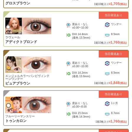
グロスブラウン
1,705
1
箱
10
枚入り
¥
(税込)
当日発送あり
度あり・なし
ワンデー
±0.00
~
-10.00
DIA
14.4mm
8.5mm
ラヴェール
(着色
13.5mm
)
アディクトブロンド
1,760
1
箱
10
枚入り
¥
(税込)
当日発送あり
度あり・なし
ワンデー
±0.00
~
-10.00
DIA
14.2mm
8.5mm
エンジェルカラーバンビヴィンテ
(着色
13.6mm
)
ージワンデー
1,848
ピュアブラウン
1
箱
10
枚入り
¥
(税込)
当日発送あり
度あり・なし
1ヶ月
±0.00
~
-8.00
DIA
15.0mm
8.7mm
フルーリーマンスリー
(着色
14.3mm
)
トゥンカロン
1,760
1
箱
3
枚入り
¥
(税込)