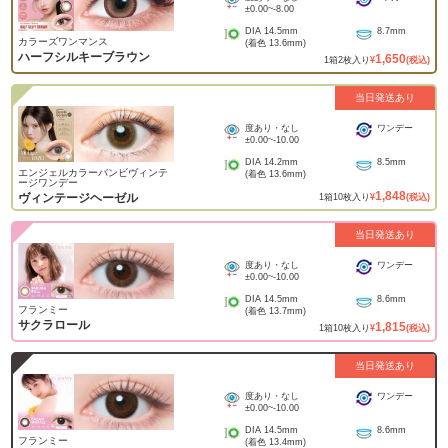
±0.00
~
-8.00
DIA
14.5mm
8.7mm
カラーズワンマンス
(着色
13.6mm
)
ハーフシルキーブラウン
1,650
1
箱
2
枚入り
¥
(税込)
当日発送あり
度あり・なし
ワンデー
±0.00
~
-10.00
DIA
14.2mm
8.5mm
エンジェルカラーバンビヴィンテ
(着色
13.6mm
)
ージワンデー
1,848
ヴィンテージヘーゼル
1
箱
10
枚入り
¥
(税込)
当日発送あり
度あり・なし
ワンデー
±0.00
~
-10.00
DIA
14.5mm
8.6mm
フランミー
(着色
13.7mm
)
サクラロール
1,815
1
箱
10
枚入り
¥
(税込)
当日発送あり
度あり・なし
ワンデー
±0.00
~
-10.00
DIA
14.5mm
8.6mm
フランミー
(着色
13.4mm
)