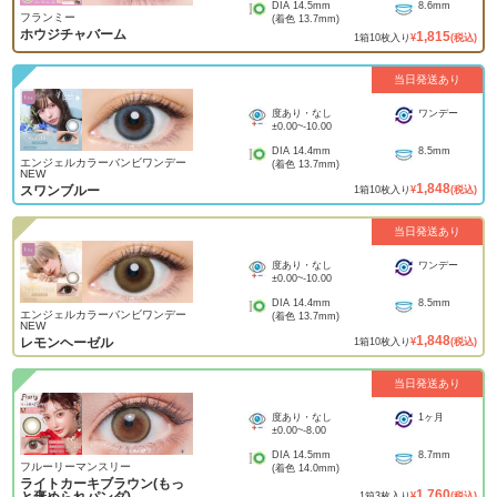
DIA
14.5mm
8.6mm
フランミー
(着色
13.7mm
)
ホウジチャバーム
1,815
1
箱
10
枚入り
¥
(税込)
当日発送あり
度あり・なし
ワンデー
±0.00
~
-10.00
DIA
14.4mm
8.5mm
エンジェルカラーバンビワンデー
(着色
13.7mm
)
NEW
1,848
スワンブルー
1
箱
10
枚入り
¥
(税込)
当日発送あり
度あり・なし
ワンデー
±0.00
~
-10.00
DIA
14.4mm
8.5mm
エンジェルカラーバンビワンデー
(着色
13.7mm
)
NEW
1,848
レモンヘーゼル
1
箱
10
枚入り
¥
(税込)
当日発送あり
度あり・なし
1ヶ月
±0.00
~
-8.00
DIA
14.5mm
8.7mm
フルーリーマンスリー
(着色
14.0mm
)
ライトカーキブラウン(もっ
1,760
1
箱
3
枚入り
¥
(税込)