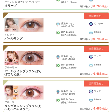
オーレンズ スカンディワンデー
(着色
11.9mm
)
オリーブ
1,760
1
箱
10
枚入り
¥
(税込)
当日発送あり
度あり・なし
ワンデー
±0.00
~
-8.00
DIA
14.2mm
8.6mm
メロット
(着色
13.3mm
)
パールリング
1,793
1
箱
10
枚入り
¥
(税込)
当日発送あり
度あり・なし
ワンデー
±0.00
~
-10.00
DIA
15.0mm
8.6mm
フルーリー
(着色
14.2mm
)
パールライトブラウン(ぽん
1,485
ぽこたぬき)
1
箱
10
枚入り
¥
(税込)
当日発送あり
度あり・なし
ワンデー
±0.00
~
-10.00
DIA
14.5mm
8.6mm
フルーリー
(着色
14.0mm
)
リングオレンジブラウン(も
1,485
ふもふハムスター)
1
箱
10
枚入り
¥
(税込)