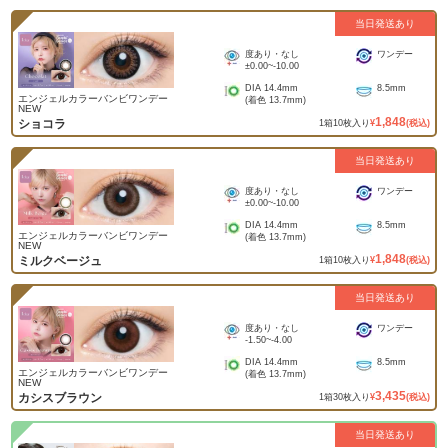
当日発送あり
度あり・なし
ワンデー
±0.00
~
-10.00
DIA
14.4mm
8.5mm
エンジェルカラーバンビワンデー
(着色
13.7mm
)
NEW
1,848
ショコラ
1
箱
10
枚入り
¥
(税込)
当日発送あり
度あり・なし
ワンデー
±0.00
~
-10.00
DIA
14.4mm
8.5mm
エンジェルカラーバンビワンデー
(着色
13.7mm
)
NEW
1,848
ミルクベージュ
1
箱
10
枚入り
¥
(税込)
当日発送あり
度あり・なし
ワンデー
-1.50
~
-4.00
DIA
14.4mm
8.5mm
エンジェルカラーバンビワンデー
(着色
13.7mm
)
NEW
3,435
カシスブラウン
1
箱
30
枚入り
¥
(税込)
当日発送あり