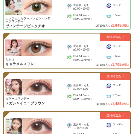
度あり・なし
ワンデー
±0.00
~
-10.00
DIA
14.2mm
8.5mm
エンジェルカラーバンビヴィンテ
(着色
13.6mm
)
ージワンデー
1,848
ヴィンテージピスタチオ
1
箱
10
枚入り
¥
(税込)
当日発送あり
度あり・なし
ワンデー
±0.00
~
-10.00
DIA
14.2mm
8.6mm
ミムコ
(着色
13.6mm
)
キャラメルスフレ
1,705
1
箱
10
枚入り
¥
(税込)
当日発送あり
度あり・なし
ワンデー
±0.00
~
-8.00
DIA
14.5mm
8.7mm
カラーズワンデー
(着色
13.8mm
)
メガシャイニーブラウン
1,485
1
箱
10
枚入り
¥
(税込)
当日発送あり
度あり・なし
ワンデー
±0.00
~
-8.00