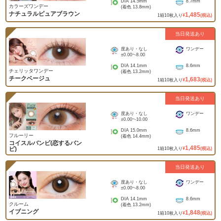
DIA
14.5mm
8.7mm
カラーズワンデー
(着色
13.8mm
)
ナチュラルピュアブラウン
1,485
1
箱
10
枚入り
¥
(税込)
当日発送あり
度あり・なし
ワンデー
±0.00
~
-8.00
DIA
14.1mm
8.6mm
チェリッタワンデー
(着色
13.2mm
)
チークベージュ
1,683
1
箱
10
枚入り
¥
(税込)
当日発送あり
度あり・なし
ワンデー
±0.00
~
-10.00
DIA
15.0mm
8.6mm
フルーリー
(着色
14.4mm
)
コイスルバンビ(恋するバン
1,485
ビ)
1
箱
10
枚入り
¥
(税込)
当日発送あり
度あり・なし
ワンデー
±0.00
~
-8.00
DIA
14.1mm
8.6mm
クルーム
(着色
13.2mm
)
イブニング
1,848
1
箱
10
枚入り
¥
(税込)