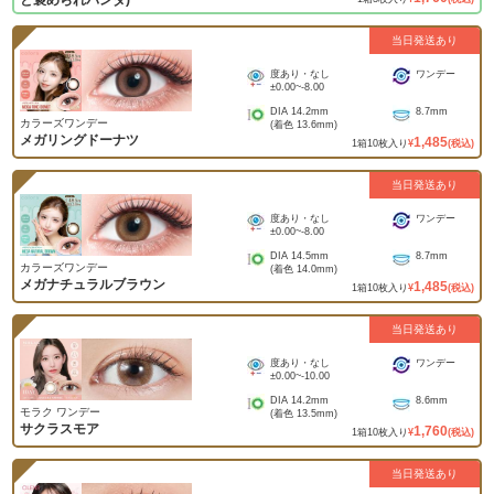
と褒められパンダ)
当日発送あり
度あり・なし
ワンデー
±0.00
~
-8.00
DIA
14.2mm
8.7mm
カラーズワンデー
(着色
13.6mm
)
メガリングドーナツ
1,485
1
箱
10
枚入り
¥
(税込)
当日発送あり
度あり・なし
ワンデー
±0.00
~
-8.00
DIA
14.5mm
8.7mm
カラーズワンデー
(着色
14.0mm
)
メガナチュラルブラウン
1,485
1
箱
10
枚入り
¥
(税込)
当日発送あり
度あり・なし
ワンデー
±0.00
~
-10.00
DIA
14.2mm
8.6mm
モラク ワンデー
(着色
13.5mm
)
サクラスモア
1,760
1
箱
10
枚入り
¥
(税込)
当日発送あり