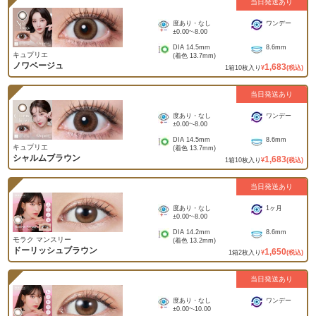
当日発送あり
度あり・なし
ワンデー
±0.00
~
-8.00
DIA
14.5mm
8.6mm
キュプリエ
(着色
13.7mm
)
ノワベージュ
1,683
1
箱
10
枚入り
¥
(税込)
当日発送あり
度あり・なし
ワンデー
±0.00
~
-8.00
DIA
14.5mm
8.6mm
キュプリエ
(着色
13.7mm
)
シャルムブラウン
1,683
1
箱
10
枚入り
¥
(税込)
当日発送あり
度あり・なし
1ヶ月
±0.00
~
-8.00
DIA
14.2mm
8.6mm
モラク マンスリー
(着色
13.2mm
)
ドーリッシュブラウン
1,650
1
箱
2
枚入り
¥
(税込)
当日発送あり
度あり・なし
ワンデー
±0.00
~
-10.00