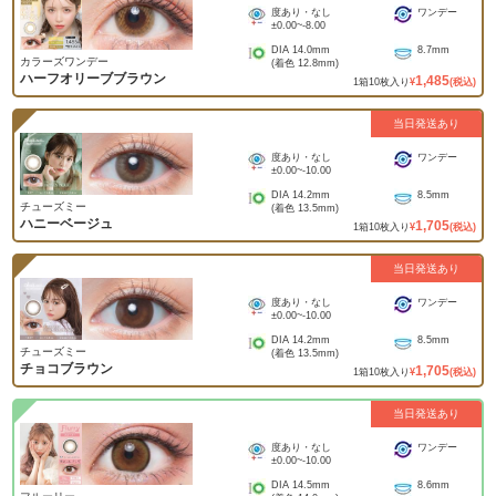
度あり・なし
ワンデー
±0.00
~
-8.00
DIA
14.0mm
8.7mm
カラーズワンデー
(着色
12.8mm
)
ハーフオリーブブラウン
1,485
1
箱
10
枚入り
¥
(税込)
当日発送あり
度あり・なし
ワンデー
±0.00
~
-10.00
DIA
14.2mm
8.5mm
チューズミー
(着色
13.5mm
)
ハニーベージュ
1,705
1
箱
10
枚入り
¥
(税込)
当日発送あり
度あり・なし
ワンデー
±0.00
~
-10.00
DIA
14.2mm
8.5mm
チューズミー
(着色
13.5mm
)
チョコブラウン
1,705
1
箱
10
枚入り
¥
(税込)
当日発送あり
度あり・なし
ワンデー
±0.00
~
-10.00
DIA
14.5mm
8.6mm