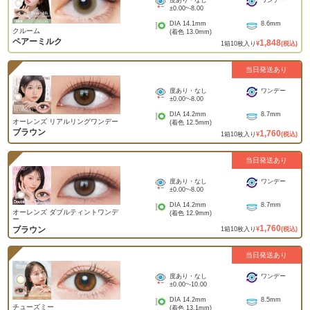
度あり・なし
ワンデー
±0.00
~
-8.00
DIA
14.1mm
8.6mm
クルーム
(着色
13.0mm
)
ペアーミルク
1,848
1
箱
10
枚入り
¥
(税込)
当日発送あり
度あり・なし
ワンデー
±0.00
~
-8.00
DIA
14.2mm
8.7mm
オーレンズ リアルリングワンデー
(着色
12.5mm
)
ブラウン
1,760
1
箱
10
枚入り
¥
(税込)
当日発送あり
度あり・なし
ワンデー
±0.00
~
-8.00
DIA
14.2mm
8.7mm
オーレンズ ダブルティントワンデ
(着色
12.9mm
)
ー
1,760
ブラウン
1
箱
10
枚入り
¥
(税込)
当日発送あり
度あり・なし
ワンデー
±0.00
~
-10.00
DIA
14.2mm
8.5mm
チューズミー
(着色
13.1mm
)