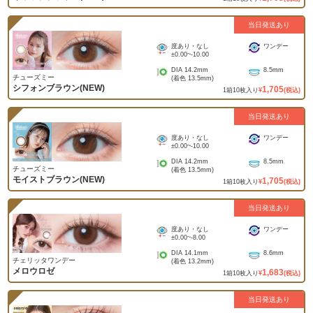
当日発送あり
度あり・なし
ワンデー
±0.00
~
-10.00
DIA
14.2mm
8.5mm
チューズミー
(着色
13.5mm
)
シフォンブラウン(NEW)
1,705
1
箱
10
枚入り
¥
(税込)
当日発送あり
度あり・なし
ワンデー
±0.00
~
-10.00
DIA
14.2mm
8.5mm
チューズミー
(着色
13.5mm
)
モイストブラウン(NEW)
1,705
1
箱
10
枚入り
¥
(税込)
当日発送あり
度あり・なし
ワンデー
±0.00
~
-8.00
DIA
14.1mm
8.6mm
チェリッタワンデー
(着色
13.2mm
)
メロウロゼ
1,683
1
箱
10
枚入り
¥
(税込)
当日発送あり