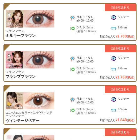
当日発送あり
度あり・なし
ワンデー
±0.00
~
-10.00
DIA
14.5mm
8.6mm
マランマラン
(着色
13.8mm
)
ミルキーブラウン
1,760
1
箱
10
枚入り
¥
(税込)
当日発送あり
度あり・なし
ワンデー
±0.00
~
-10.00
DIA
14.5mm
8.6mm
マランマラン
(着色
13.8mm
)
プランプブラウン
1,760
1
箱
10
枚入り
¥
(税込)
当日発送あり
度あり・なし
ワンデー
±0.00
~
-10.00
DIA
14.2mm
8.5mm
エンジェルカラーバンビヴィンテ
(着色
13.6mm
)
ージワンデー
1,848
ヴィンテージベアー
1
箱
10
枚入り
¥
(税込)
当日発送あり