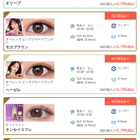
オリーブ
1,760
1
箱
10
枚入り
¥
(税込)
当日発送あり
度あり・なし
ワンデー
±0.00
~
-10.00
DIA
14.2mm
8.7mm
オーレンズ ビッググローイワンデ
(着色
13.6mm
)
ー
1,760
モカブラウン
1
箱
10
枚入り
¥
(税込)
当日発送あり
度あり・なし
ワンデー
±0.00
~
-10.00
DIA
14.2mm
8.7mm
オーレンズ ビッググローイワンデ
(着色
13.6mm
)
ー
1,760
ヘーゼル
1
箱
10
枚入り
¥
(税込)
当日発送あり
度あり・なし
ワンデー
±0.00
~
-8.00
DIA
14.5mm
8.6mm
ティトリトン
(着色
13.8mm
)
キンセイスフレ
1,760
1
箱
10
枚入り
¥
(税込)