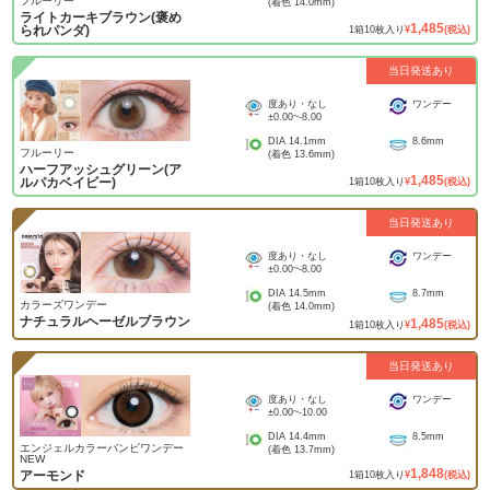
フルーリー
(着色
14.0mm
)
ライトカーキブラウン(褒め
1,485
られパンダ)
1
箱
10
枚入り
¥
(税込)
当日発送あり
度あり・なし
ワンデー
±0.00
~
-8.00
DIA
14.1mm
8.6mm
フルーリー
(着色
13.6mm
)
ハーフアッシュグリーン(ア
1,485
ルパカベイビー)
1
箱
10
枚入り
¥
(税込)
当日発送あり
度あり・なし
ワンデー
±0.00
~
-8.00
DIA
14.5mm
8.7mm
カラーズワンデー
(着色
14.0mm
)
ナチュラルヘーゼルブラウン
1,485
1
箱
10
枚入り
¥
(税込)
当日発送あり
度あり・なし
ワンデー
±0.00
~
-10.00
DIA
14.4mm
8.5mm
エンジェルカラーバンビワンデー
(着色
13.7mm
)
NEW
1,848
アーモンド
1
箱
10
枚入り
¥
(税込)