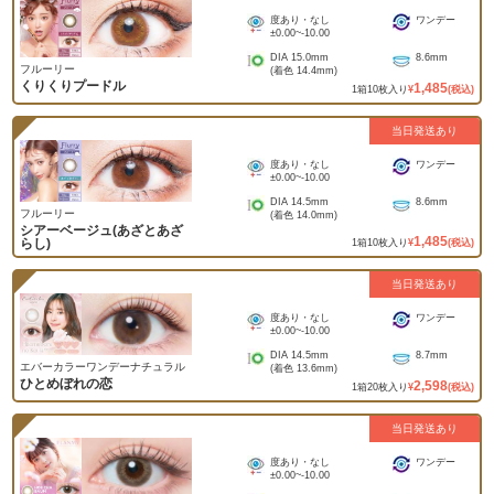
度あり・なし
ワンデー
±0.00
~
-10.00
DIA
15.0mm
8.6mm
フルーリー
(着色
14.4mm
)
くりくりプードル
1,485
1
箱
10
枚入り
¥
(税込)
当日発送あり
度あり・なし
ワンデー
±0.00
~
-10.00
DIA
14.5mm
8.6mm
フルーリー
(着色
14.0mm
)
シアーベージュ(あざとあざ
1,485
らし)
1
箱
10
枚入り
¥
(税込)
当日発送あり
度あり・なし
ワンデー
±0.00
~
-10.00
DIA
14.5mm
8.7mm
エバーカラーワンデーナチュラル
(着色
13.6mm
)
ひとめぼれの恋
2,598
1
箱
20
枚入り
¥
(税込)
当日発送あり
度あり・なし
ワンデー
±0.00
~
-10.00