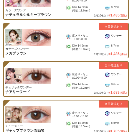
±0.00
~
-8.00
DIA
14.2mm
8.7mm
カラーズワンデー
(着色
13.6mm
)
ナチュラルシルキーブラウン
1,485
1
箱
10
枚入り
¥
(税込)
当日発送あり
度あり・なし
ワンデー
±0.00
~
-8.00
DIA
14.5mm
8.7mm
カラーズワンデー
(着色
13.8mm
)
メガブラウン
1,485
1
箱
10
枚入り
¥
(税込)
当日発送あり
度あり・なし
ワンデー
±0.00
~
-8.00
DIA
14.1mm
8.6mm
チェリッタワンデー
(着色
13.2mm
)
チアリーヌード
1,683
1
箱
10
枚入り
¥
(税込)
当日発送あり
度あり・なし
ワンデー
±0.00
~
-10.00
DIA
14.2mm
8.5mm
チューズミー
(着色
13.5mm
)
ギャップブラウン(NEW)
1,705
1
箱
10
枚入り
¥
(税込)