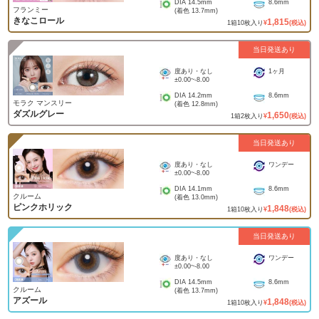
DIA
14.5mm
8.6mm
フランミー
(着色
13.7mm
)
きなこロール
1,815
1
箱
10
枚入り
¥
(税込)
当日発送あり
度あり・なし
1ヶ月
±0.00
~
-8.00
DIA
14.2mm
8.6mm
モラク マンスリー
(着色
12.8mm
)
ダズルグレー
1,650
1
箱
2
枚入り
¥
(税込)
当日発送あり
度あり・なし
ワンデー
±0.00
~
-8.00
DIA
14.1mm
8.6mm
クルーム
(着色
13.0mm
)
ピンクホリック
1,848
1
箱
10
枚入り
¥
(税込)
当日発送あり
度あり・なし
ワンデー
±0.00
~
-8.00
DIA
14.5mm
8.6mm
クルーム
(着色
13.7mm
)
アズール
1,848
1
箱
10
枚入り
¥
(税込)