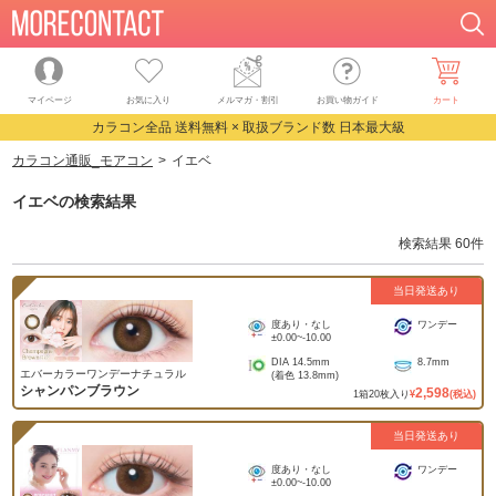
マイページ
お気に入り
メルマガ・割引
お買い物ガイド
カート
カラコン全品 送料無料 × 取扱ブランド数 日本最大級
カラコン通販_モアコン
イエベ
イエベ
の検索結果
検索結果
60
件
当日発送あり
度あり・なし
ワンデー
±0.00
~
-10.00
DIA
14.5mm
8.7mm
エバーカラーワンデーナチュラル
(着色
13.8mm
)
シャンパンブラウン
2,598
1
箱
20
枚入り
¥
(税込)
当日発送あり
度あり・なし
ワンデー
±0.00
~
-10.00