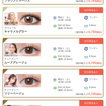
ブラウンミラージュ
1,760
1
箱
10
枚入り
¥
(税込)
当日発送あり
度あり・なし
ワンデー
±0.00
~
-10.00
DIA
14.5mm
8.6mm
ラヴェール
(着色
13.8mm
)
キャラメルグロー
1,760
1
箱
10
枚入り
¥
(税込)
当日発送あり
度あり・なし
ワンデー
±0.00
~
-10.00
DIA
14.2mm
8.5mm
チューズミー
(着色
13.5mm
)
ムードグレージュ
1,705
1
箱
10
枚入り
¥
(税込)
当日発送あり
度あり・なし
ワンデー
±0.00
~
-10.00
DIA
14.2mm
8.5mm
チューズミー
(着色
13.5mm
)
リリーベージュ
1,705
1
箱
10
枚入り
¥
(税込)
当日発送あり