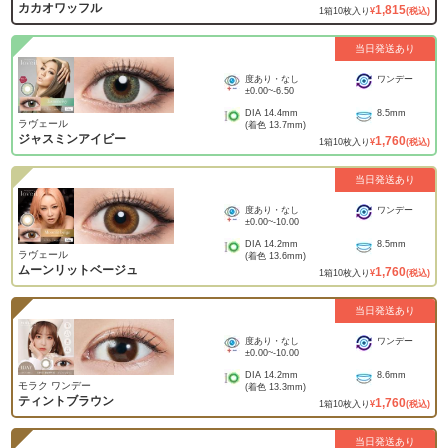
カカオワッフル
1,815
1
箱
10
枚入り
¥
(税込)
当日発送あり
度あり・なし
ワンデー
±0.00
~
-6.50
DIA
14.4mm
8.5mm
ラヴェール
(着色
13.7mm
)
ジャスミンアイビー
1,760
1
箱
10
枚入り
¥
(税込)
当日発送あり
度あり・なし
ワンデー
±0.00
~
-10.00
DIA
14.2mm
8.5mm
ラヴェール
(着色
13.6mm
)
ムーンリットベージュ
1,760
1
箱
10
枚入り
¥
(税込)
当日発送あり
度あり・なし
ワンデー
±0.00
~
-10.00
DIA
14.2mm
8.6mm
モラク ワンデー
(着色
13.3mm
)
ティントブラウン
1,760
1
箱
10
枚入り
¥
(税込)
当日発送あり