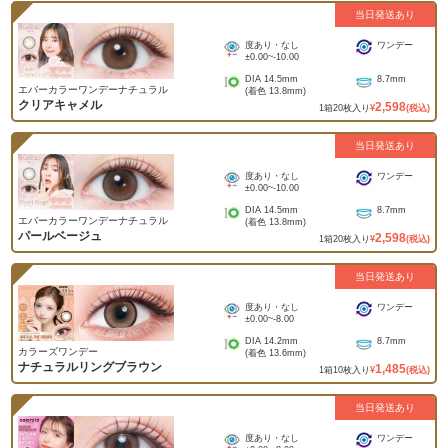
当日発送あり
度あり・なし
ワンデー
±0.00
~
-10.00
DIA
14.5mm
8.7mm
エバーカラーワンデーナチュラル
(着色
13.8mm
)
クリアキャメル
2,598
1
箱
20
枚入り
¥
(税込)
当日発送あり
度あり・なし
ワンデー
±0.00
~
-10.00
DIA
14.5mm
8.7mm
エバーカラーワンデーナチュラル
(着色
13.8mm
)
パールベージュ
2,598
1
箱
20
枚入り
¥
(税込)
当日発送あり
度あり・なし
ワンデー
±0.00
~
-8.00
DIA
14.2mm
8.7mm
カラーズワンデー
(着色
13.6mm
)
ナチュラルリングブラウン
1,485
1
箱
10
枚入り
¥
(税込)
当日発送あり
度あり・なし
ワンデー