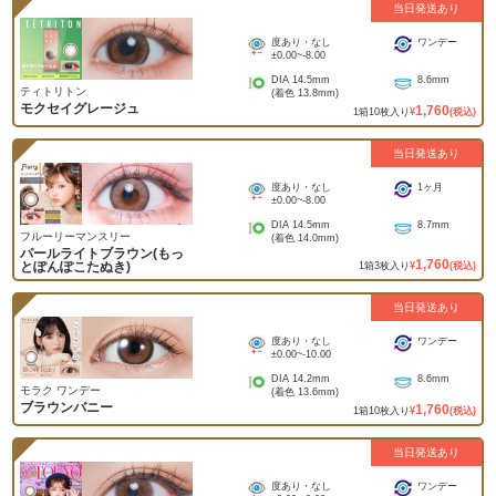
当日発送あり
度あり・なし
ワンデー
±0.00
~
-8.00
DIA
14.5mm
8.6mm
ティトリトン
(着色
13.8mm
)
モクセイグレージュ
1,760
1
箱
10
枚入り
¥
(税込)
当日発送あり
度あり・なし
1ヶ月
±0.00
~
-8.00
DIA
14.5mm
8.7mm
フルーリーマンスリー
(着色
14.0mm
)
パールライトブラウン(もっ
1,760
とぽんぽこたぬき)
1
箱
3
枚入り
¥
(税込)
当日発送あり
度あり・なし
ワンデー
±0.00
~
-10.00
DIA
14.2mm
8.6mm
モラク ワンデー
(着色
13.6mm
)
ブラウンバニー
1,760
1
箱
10
枚入り
¥
(税込)
当日発送あり
度あり・なし
ワンデー