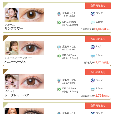
当日発送あり
度あり・なし
ワンデー
±0.00
~
-8.00
DIA
14.5mm
8.6mm
クルーム
(着色
13.7mm
)
サンフラワー
1,848
1
箱
10
枚入り
¥
(税込)
当日発送あり
度あり・なし
1ヶ月
±0.00
~
-8.00
DIA
14.2mm
8.6mm
チューズミーマンスリー
(着色
13.5mm
)
ハニーベージュ
1,705
1
箱
2
枚入り
¥
(税込)
当日発送あり
度あり・なし
ワンデー
±0.00
~
-8.00
DIA
14.2mm
8.6mm
メロット
(着色
13.5mm
)
シークレットベア
1,793
1
箱
10
枚入り
¥
(税込)
当日発送あり
度あり・なし
ワンデー