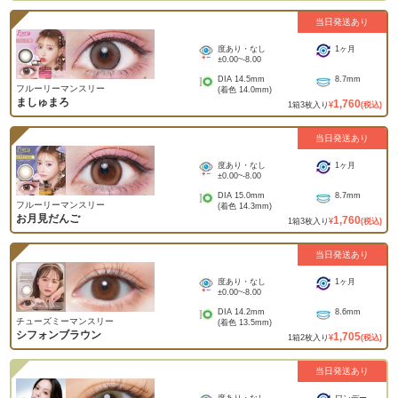
当日発送あり
度あり・なし
1ヶ月
±0.00
~
-8.00
DIA
14.5mm
8.7mm
フルーリーマンスリー
(着色
14.0mm
)
ましゅまろ
1,760
1
箱
3
枚入り
¥
(税込)
当日発送あり
度あり・なし
1ヶ月
±0.00
~
-8.00
DIA
15.0mm
8.7mm
フルーリーマンスリー
(着色
14.3mm
)
お月見だんご
1,760
1
箱
3
枚入り
¥
(税込)
当日発送あり
度あり・なし
1ヶ月
±0.00
~
-8.00
DIA
14.2mm
8.6mm
チューズミーマンスリー
(着色
13.5mm
)
シフォンブラウン
1,705
1
箱
2
枚入り
¥
(税込)
当日発送あり